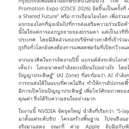
กรุงปักกิ่งเพิ่งจัดงานยักษ์ระดับโลกอย่าง T
Promotion Expo (CISCE 2026) จัดขึ้นเป็นครั้งท
a Shared Future” หรือ การเชื่อมโยงโลก เพื่อร
แรกของโลกที่มุ่งเน้นไปที่การส่งเสริมความร่วมมื
นี้ไม่ใช่แค่การออกบูธขายของธรรมดา แต่เป็นเวที
ประเทศ โดยมีสัดส่วนของบริษัทต่างชาติที่เข้าร่วม
ธุรกิจทั่วโลกยังคงต้องการแพลตฟอร์มที่เปิดกว้างแ
จากแนวคิดในการจัดงานปีนี้ แบรนด์ดังระดับโลกต่
เห็นว่า โลกอนาคตกำลังจะเปลี่ยนไปอย่างไร โดยไฮไ
ปัญญาประดิษฐ์” (AI Zone) ที่สะท้อนว่า AI กำล
การขนส่งได้ในแบบที่คาดไม่ถึง ทำให้การอัปเกรดพื้น
มีการเปิดโซนปัญญาประดิษฐ์ เพื่อโชว์ศักยภาพของ 
คุณค่า ซึ่งได้รับความสนใจอย่างมาก
ในงานนี้ NVIDIA จัดชุดใหญ่ นำสิ่งที่เรียกว่า “5
มาตั้งแต่ระดับชิป โครงสร้างพื้นฐาน ไปจนถึงแอปพล
จริงมาแสดง ขณะที่ ค่าย Apple จับมือกับพัน