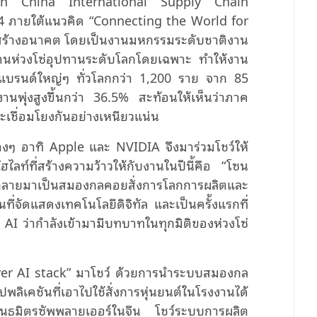
he 4th China International Supply Chain
ี่ 4 ภายใต้แนวคิด “Connecting the World for
่วมสร้างอนาคต โดยเป็นงานมหกรรมระดับชาติงาน
อด้านห่วงโซ่อุปทานระดับโลกโดยเฉพาะ ทำให้งาน
ที่แบรนด์ใหญ่ๆ ทั่วโลกกว่า 1,200 ราย จาก 85
งานพุ่งสูงขึ้นกว่า 36.5% สะท้อนให้เห็นว่าภาค
ละเชื่อมโยงกันอย่างเหนียวแน่น
างๆ อาทิ Apple และ NVIDIA จึงมาร่วมโชว์ให้
ลท์ที่สร้างความว้าวให้กับงานในปีนี้คือ “โซน
ังกลายมาเป็นสมองกลคอยสั่งการโลกการผลิตและ
ที่จัดแสดงเทคโนโลยีดิจิทัล และเป็นครั้งแรกที่
AI ว่ากำลังเข้ามามีบทบาทในทุกมิติของห่วงโซ่
-layer AI stack” มาโชว์ ด้วยการนำระบบสมองกล
ิเคชันที่เอาไปใช้สั่งการหุ่นยนต์ในโรงงานได้
ธมิตรซัพพลายเออร์ในจีน โชว์ระบบการผลิต