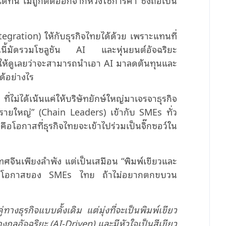
egration) ให้กับธุรกิจไทยได้ด้วย เพราะแทนที่
นี้มัดรวมโซลูชัน AI และหุ่นยนต์อัจฉริยะ
มาให้ดูเลยว่าจะสามารถนำเอา AI มาลดต้นทุนและ
ด้อย่างไร
ม่ได้เน้นแค่ให้บริษัทยักษ์ใหญ่มาเจรจาธุรกิจ
่นรายใหญ่” (Chain Leaders) เข้ากับ SMEs ทั่ว
โอกาสที่ธุรกิจไทยจะเข้าไปร่วมเป็นจิ๊กซอว์ใน
เทศจีนเพียงลำพัง แต่เป็นเสมือน “พิมพ์เขียวและ
ะเป็นโอกาสของ SMEs ไทย ถ้าไม่อยากตกขบวน
คู่ทางธุรกิจแบบดั้งเดิม แต่
มุ่งที่จะ
เป็นพิมพ์เขียว
องกลอัจฉริยะ (
AI-Driven)
และมีหัวใจเป็นสีเขียว