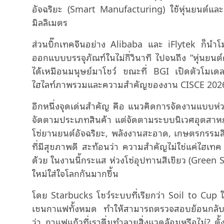
อัจฉริยะ (Smart Manufacturing) ใช้หุ่นยนต์แล
มิลลิเมตร
ส่วนบิ๊กเทคจีนอย่าง Alibaba และ iFlytek ก็นำโ
ออกแบบบรรจุภัณฑ์ในไม่กี่วินาที ไปจนถึง “หุ่นยนต
ได้เหมือนมนุษย์มาโชว์ ขณะที่ BGI เปิดตัวโมเดล
ไฮไลท์ภาพรวมและความสำคัญของงาน CISCE 2026 ใ
อีกหนึ่งจุดเด่นสำคัญ คือ แนวคิดการจัดงานแบบห่
จัดตามประเภทสินค้า แต่จัดตามระบบนิเวศอุตสาหก
โซ่ยานยนต์อัจฉริยะ, พลังงานสะอาด, เกษตรกรรมสีเข
ที่มีสุขภาพดี สะท้อนว่า ความสำคัญไม่ใช่แค่ไฮเทค 
ด้วย ในงานนี้กระแส ห่วงโซ่อุปทานสีเขียว (Green 
ใหม่ใส่ใจโลกกันมากขึ้น
โดย Starbucks โชว์ระบบที่เรียกว่า Soil to Cup
เชนกาแฟทั้งหมด ทำให้สามารถตรวจสอบย้อนกลับกร
ว่า กาแฟแก้วที่เราดื่มทำลายสิ่งแวดล้อมหรือไม่? ตั