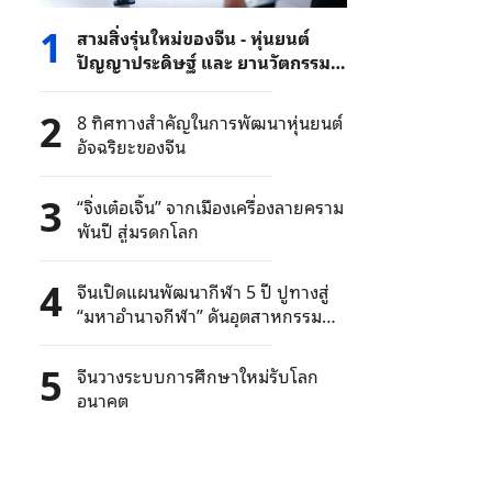
1
สามสิ่งรุ่นใหม่ของจีน - หุ่นยนต์
ปัญญาประดิษฐ์ และ ยานวัตกรรม
ใหม่ ๆ ขายดีในตลาดต่างประเทศ
2
8 ทิศทางสำคัญในการพัฒนาหุ่นยนต์
อัจฉริยะของจีน
3
“จิ่งเต๋อเจิ้น” จากเมืองเครื่องลายคราม
พันปี สู่มรดกโลก
4
จีนเปิดแผนพัฒนากีฬา 5 ปี ปูทางสู่
“มหาอำนาจกีฬา” ดันอุตสาหกรรม
กีฬาแตะ 35 ล้านล้านบาท
5
จีนวางระบบการศึกษาใหม่รับโลก
อนาคต