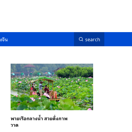
งจีน
search
พายเรือกลางน้ำ สวยดั่งภาพ
วาด