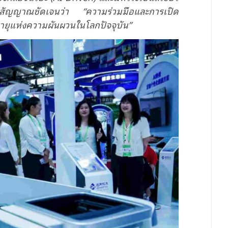
ส่งสัญญาณชัดเจนว่า
“
ความร่วมมือและการเปิด
ายุ
แห่ง
ความผันผว
นในโลกปัจจุบัน”