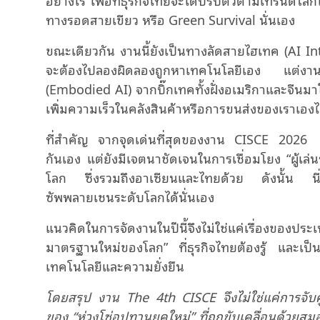
ทางรอดสายเขียว หรือ Green Survival นั่นเอง
ขณะเดียวกัน งานนี้ยังเป็นทางลัดสายไฮเทค (AI Int
จะต้องไปลองผิดลองถูกหาเทคโนโลยีเอง แต่งาน
(Embodied AI) จากบิ๊กเทคทั้งฝั่งอเมริกาและจีน
เพิ่มความเร็วในคลังสินค้าหรือการขนส่งของเราเองไ
ที่สำคัญ จากจุดเด่นที่สุดของงาน CISCE 2026 ที่ไ
กันเอง แต่ยังมีเจตนาชัดเจนในการเชื่อมโยง “ผู้เล
โลก ซึ่งรวมถึงอาเซียนและไทยด้วย ดังนั้น นี่คือ
ซัพพลายเชนระดับโลกได้นั่นเอง
แนวคิดในการจัดงานในปีนี้จึงไม่ใช่แค่เรื่องของประ
มาตรฐานใหม่ของโลก” ที่ธุรกิจไทยต้องรู้ แล
เทคโนโลยีและความยั่งยืน
โดย
สรุป งาน
The 4th CISCE
จึง
ไม่ใช่แค่การจับ
ของ
“
ห่วงโซ่อุปทานยุคใหม่
”
ที่ถูกขับเคลื่อนด้วยสม