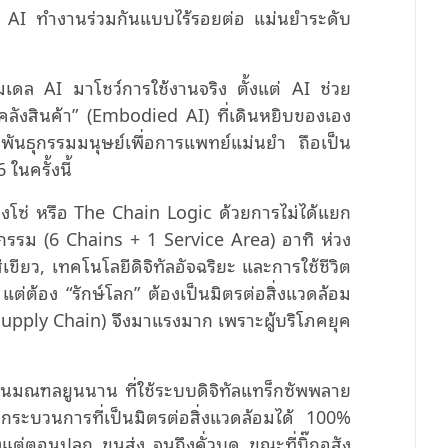
ะ AI ทำงานร่วมกันแบบไร้รอยต่อ แม่นยำระดับ
มเดล AI มาโชว์การใช้งานจริง ตั้งแต่ AI ช่วย
์คลังสินค้า” (Embodied AI) ที่เดินหยิบของเอง
พันธุกรรมมนุษย์เพื่อการแพทย์แม่นยำ ถือเป็น
นครั้งนี้
วงโซ่ หรือ The Chain Logic ด้วยการไม่ได้แยก
รรม (6 Chains + 1 Service Area) อาทิ ห่วง
ียว, เทคโนโลยีดิจิทัลอัจฉริยะ และการใช้ชีวิต
แต่ต้อง “รักษ์โลก” ต้องเป็นมิตรต่อสิ่งแวดล้อม
Supply Chain) จึงมาแรงมาก เพราะผู้บริโภคยุค
 ในมณฑลยูนนาน ที่ใช้ระบบดิจิทัลแทร็กซัพพลาย
ะบวนการที่เป็นมิตรต่อสิ่งแวดล้อมได้ 100%
้งแต่ตอนปลูก ขนส่ง จนถึงคั่วบด ขณะที่บิ๊กอสัง