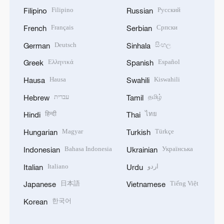
Filipino
Русский
Filipino
Russian
Français
Српски
French
Serbian
Deutsch
සිංහල
German
Sinhala
Ελληνικά
Español
Greek
Spanish
Hausa
Kiswahili
Hausa
Swahili
עברית
தமிழ்
Hebrew
Tamil
हिन्दी
ไทย
Hindi
Thai
Magyar
Türkçe
Hungarian
Turkish
Bahasa Indonesia
Українська
Indonesian
Ukrainian
Italiano
اردو
Italian
Urdu
日本語
Tiếng Việt
Japanese
Vietnamese
한국어
Korean