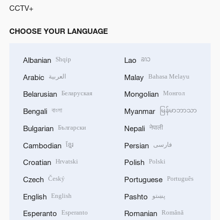
CCTV+
CHOOSE YOUR LANGUAGE
Shqip
ລາວ
Albanian
Lao
العربية
Bahasa Melayu
Arabic
Malay
Беларуская
Монгол
Belarusian
Mongolian
বাংলা
မြန်မာဘာသာ
Bengali
Myanmar
Български
नेपाली
Bulgarian
Nepali
ខ្មែរ
فارسی
Cambodian
Persian
Hrvatski
Polski
Croatian
Polish
Český
Português
Czech
Portuguese
English
پښتو
English
Pashto
Esperanto
Română
Esperanto
Romanian