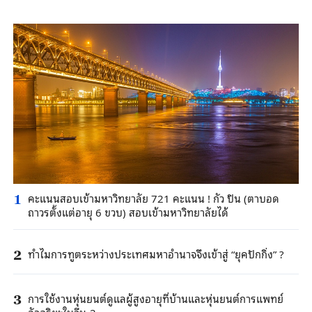
คะแนนสอบเข้ามหาวิทยาลัย 721 คะแนน ! กัว ปิน (ตาบอด
1
ถาวรตั้งแต่อายุ 6 ขวบ) สอบเข้ามหาวิทยาลัยได้
ทำไมการทูตระหว่างประเทศมหาอำนาจจึงเข้าสู่ “ยุคปักกิ่ง” ?
2
การใช้งานหุ่นยนต์ดูแลผู้สูงอายุที่บ้านและหุ่นยนต์การแพทย์
3
อัจฉริยะในจีน-2