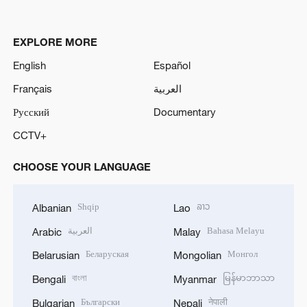
EXPLORE MORE
English
Español
Français
العربية
Русский
Documentary
CCTV+
CHOOSE YOUR LANGUAGE
Shqip
ລາວ
Albanian
Lao
العربية
Bahasa Melayu
Arabic
Malay
Беларуская
Монгол
Belarusian
Mongolian
বাংলা
မြန်မာဘာသာ
Bengali
Myanmar
Български
नेपाली
Bulgarian
Nepali