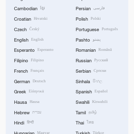
ខ្មែរ
فارسی
Cambodian
Persian
Hrvatski
Polski
Croatian
Polish
Český
Português
Czech
Portuguese
English
پښتو
English
Pashto
Esperanto
Română
Esperanto
Romanian
Filipino
Русский
Filipino
Russian
Français
Српски
French
Serbian
Deutsch
සිංහල
German
Sinhala
Ελληνικά
Español
Greek
Spanish
Hausa
Kiswahili
Hausa
Swahili
עברית
தமிழ்
Hebrew
Tamil
हिन्दी
ไทย
Hindi
Thai
Magyar
Türkçe
Hungarian
Turkish