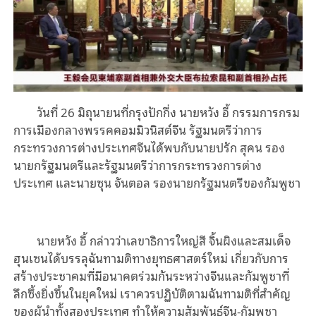
วันที่
26
มิถุนายนที่กรุงปักกื่ง
นายหวัง
อี้
กรรมการกรม
การเมืองกลางพรรคคอมมิวนิสต์
จีน
รัฐมนตรีว่าการ
กระทรวงการต่างประเทศจีนได้พบกับนายปรัก
สุคน
รอง
นายกรัฐมนตรีและรัฐมนตรีว่าการกระทรวงการต่าง
ประเทศ
และนายซุน
จันตอล
รองนายกรัฐมนตรี
ของ
กัมพูชา
นายหวัง
อี้
กล่าวว่าเลขาธิการใหญ่สี
จิ้นผิงและสมเด็จ
ฮุนเซนได้บรรลุฉันทามติทางยุทธศาสตร์ใหม่
เกี่ยวกับการ
สร้างประชาคมที่มีอนาคตร่วมกันระหว่างจีน
และ
กัมพูชาที่
ลึกซึ้งยิ่งขึ้นในยุคใหม่
เราควรปฏิบัติตามฉันทามติที่สําคัญ
ของผู้นําทั้งสองประเทศ
ทําให้ความสัมพันธ์จีน
-
กัมพูชา