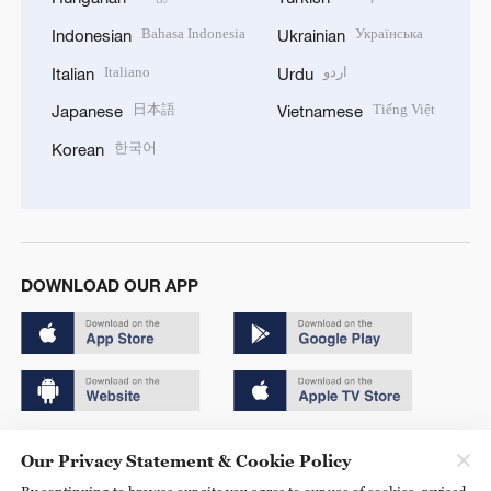
Bahasa Indonesia
Українська
Indonesian
Ukrainian
Italiano
اردو
Italian
Urdu
日本語
Tiếng Việt
Japanese
Vietnamese
한국어
Korean
DOWNLOAD OUR APP
Copyright © 2024 CGTN.
Our Privacy Statement & Cookie Policy
京ICP备20000184号