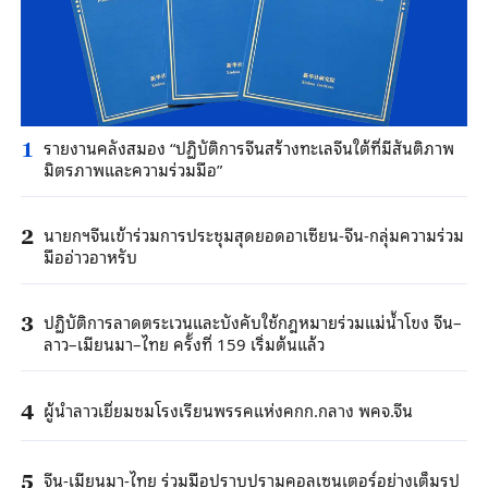
รายงานคลังสมอง “ปฏิบัติการจีนสร้างทะเลจีนใต้ที่มีสันติภาพ
1
มิตรภาพและความร่วมมือ”
นายกฯจีนเข้าร่วมการประชุมสุดยอดอาเซียน-จีน-กลุ่มความร่วม
2
มืออ่าวอาหรับ
ปฏิบัติการลาดตระเวนและบังคับใช้กฎหมายร่วมแม่น้ำโขง จีน–
3
ลาว–เมียนมา–ไทย ครั้งที่ 159 เริ่มต้นแล้ว
ผู้นำลาวเยี่ยมชมโรงเรียนพรรคแห่งคกก.กลาง พคจ.จีน
4
จีน-เมียนมา-ไทย ร่วมมือปราบปรามคอลเซนเตอร์อย่างเต็มรูป
5