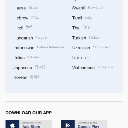
Hausa
Kiswahili
Hausa
Swahili
עברית
தமிழ்
Hebrew
Tamil
हिन्दी
ไทย
Hindi
Thai
Magyar
Türkçe
Hungarian
Turkish
Bahasa Indonesia
Українська
Indonesian
Ukrainian
Italiano
اردو
Italian
Urdu
日本語
Tiếng Việt
Japanese
Vietnamese
한국어
Korean
DOWNLOAD OUR APP