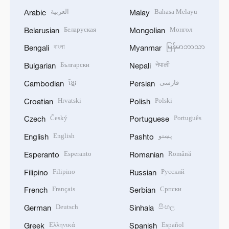
العربية
Bahasa Melayu
Arabic
Malay
Беларуская
Монгол
Belarusian
Mongolian
বাংলা
မြန်မာဘာသာ
Bengali
Myanmar
Български
नेपाली
Bulgarian
Nepali
ខ្មែរ
فارسی
Cambodian
Persian
Hrvatski
Polski
Croatian
Polish
Český
Português
Czech
Portuguese
English
پښتو
English
Pashto
Esperanto
Română
Esperanto
Romanian
Filipino
Русский
Filipino
Russian
Français
Српски
French
Serbian
Deutsch
සිංහල
German
Sinhala
Ελληνικά
Español
Greek
Spanish