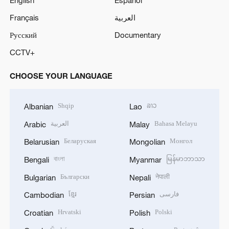
English
Español
Français
العربية
Русский
Documentary
CCTV+
CHOOSE YOUR LANGUAGE
Shqip
ລາວ
Albanian
Lao
العربية
Bahasa Melayu
Arabic
Malay
Беларуская
Монгол
Belarusian
Mongolian
বাংলা
မြန်မာဘာသာ
Bengali
Myanmar
Български
नेपाली
Bulgarian
Nepali
ខ្មែរ
فارسی
Cambodian
Persian
Hrvatski
Polski
Croatian
Polish