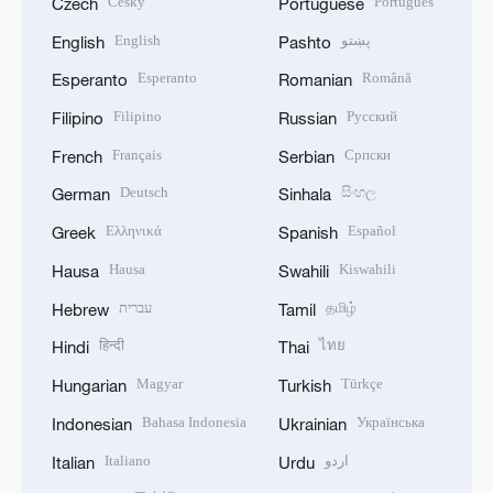
Český
Português
Czech
Portuguese
English
پښتو
English
Pashto
Esperanto
Română
Esperanto
Romanian
Filipino
Русский
Filipino
Russian
Français
Српски
French
Serbian
Deutsch
සිංහල
German
Sinhala
Ελληνικά
Español
Greek
Spanish
Hausa
Kiswahili
Hausa
Swahili
עברית
தமிழ்
Hebrew
Tamil
हिन्दी
ไทย
Hindi
Thai
Magyar
Türkçe
Hungarian
Turkish
Bahasa Indonesia
Українська
Indonesian
Ukrainian
Italiano
اردو
Italian
Urdu