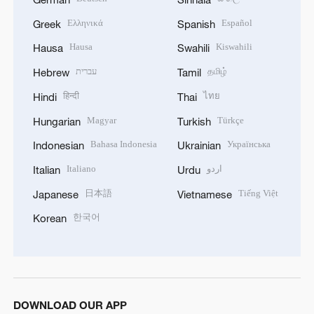
Ελληνικά
Español
Greek
Spanish
Hausa
Kiswahili
Hausa
Swahili
עברית
தமிழ்
Hebrew
Tamil
हिन्दी
ไทย
Hindi
Thai
Magyar
Türkçe
Hungarian
Turkish
Bahasa Indonesia
Українська
Indonesian
Ukrainian
Italiano
اردو
Italian
Urdu
日本語
Tiếng Việt
Japanese
Vietnamese
한국어
Korean
DOWNLOAD OUR APP