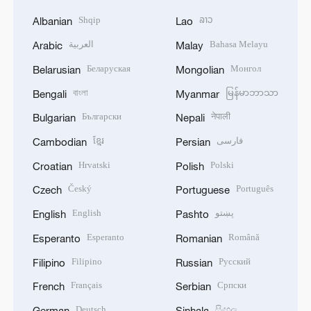
Shqip
ລາວ
Albanian
Lao
العربية
Bahasa Melayu
Arabic
Malay
Беларуская
Монгол
Belarusian
Mongolian
বাংলা
မြန်မာဘာသာ
Bengali
Myanmar
Български
नेपाली
Bulgarian
Nepali
ខ្មែរ
فارسی
Cambodian
Persian
Hrvatski
Polski
Croatian
Polish
Český
Português
Czech
Portuguese
English
پښتو
English
Pashto
Esperanto
Română
Esperanto
Romanian
Filipino
Русский
Filipino
Russian
Français
Српски
French
Serbian
Deutsch
සිංහල
German
Sinhala