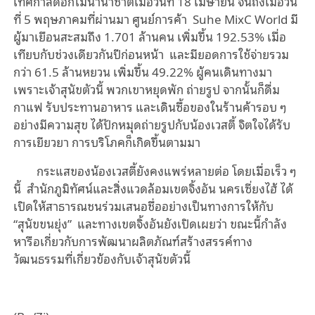
เทศกาลดอกไม้นานาชาติเมื่อวันที่ 18 เมษายน จนถึงเมื่อวัน
ที่ 5 พฤษภาคมที่ผ่านมา ศูนย์การค้า Suhe MixC World มี
ผู้มาเยือนสะสมถึง 1.701 ล้านคน เพิ่มขึ้น 192.53% เมื่อ
เทียบกับช่วงเดียวกันปีก่อนหน้า
และมียอดการใช้จ่ายรวม
กว่า
61.5 ล้านหยวน เพิ่มขึ้น 49.22% ผู้คนเดินทางมา
เพราะเจ้าสุนัขตัวนี้ พวกเขาหยุดพัก ถ่ายรูป จากนั้นก็ดื่ม
กาแฟ รับประทานอาหาร และเดินซื้อของในร้านค้ารอบ ๆ
อย่างมีความสุข ได้ปักหมุดถ่ายรูปกับน้องเวสตี้ จิตใจได้รับ
การเยียวยา การบริโภคก็เกิดขึ้นตามมา
กระแสของน้องเวสตี้ยังคงแพร่หลายต่อ โดยเมื่อเร็ว ๆ
นี้
สำนักภูมิทัศน์และสิ่งแวดล้อมเขตจิ้งอัน นครเซี่ยงไฮ้ ได้
เปิดให้สาธารณชนร่วมเสนอชื่ออย่างเป็นทางการให้กับ
“สุนัขขนยุ่ง”
และทางเขตจิ้งอันยังเปิดเผยว่า ขณะนี้กำลัง
หารือเกี่ยวกับการพัฒนาผลิตภัณฑ์สร้างสรรค์ทาง
วัฒนธรรมที่เกี่ยวข้องกับเจ้าสุนัขตัวนี้