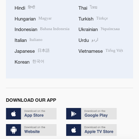
हिन्दी
ไทย
Hindi
Thai
Magyar
Türkçe
Hungarian
Turkish
Bahasa Indonesia
Українська
Indonesian
Ukrainian
Italiano
اردو
Italian
Urdu
日本語
Tiếng Việt
Japanese
Vietnamese
한국어
Korean
DOWNLOAD OUR APP