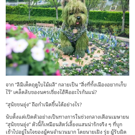
จาก “ลิมิเต็ดฤดูใบไม้ผลิ” กลายเป็น “สิ่งที่ทั้งเมืองอยากเก็บ
ไว้” เคล็ดลับของนครเซี่ยงไฮ้คืออะไรกันแน่?
“สุนัขขนยุ่ง” ถือกำเนิดขึ้นได้อย่างไร?
นับตั้งแต่เปิดตัวอย่างเป็นทางการในช่วงกลางเดือนเมษายน
“สุนัขขนยุ่ง” ตัวนี้ก็เหมือนสัตว์เลี้ยงแสนน่ารักจริง ๆ ที่บุก
เข้าไปอยู่ในใจของผู้คนจำนวนมาก โดยนายเฝิง รุ่ย ผู้รับผิด