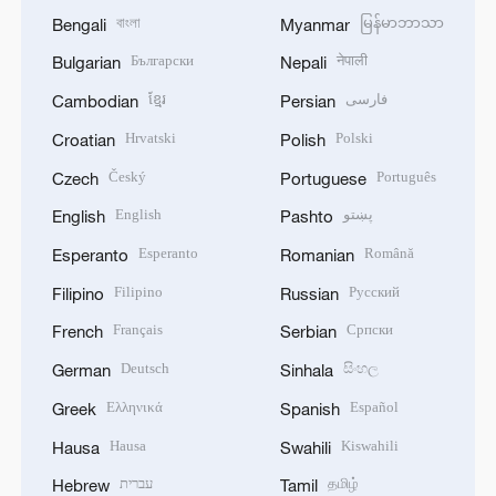
বাংলা
မြန်မာဘာသာ
Bengali
Myanmar
Български
नेपाली
Bulgarian
Nepali
ខ្មែរ
فارسی
Cambodian
Persian
Hrvatski
Polski
Croatian
Polish
Český
Português
Czech
Portuguese
English
پښتو
English
Pashto
Esperanto
Română
Esperanto
Romanian
Filipino
Русский
Filipino
Russian
Français
Српски
French
Serbian
Deutsch
සිංහල
German
Sinhala
Ελληνικά
Español
Greek
Spanish
Hausa
Kiswahili
Hausa
Swahili
עברית
தமிழ்
Hebrew
Tamil