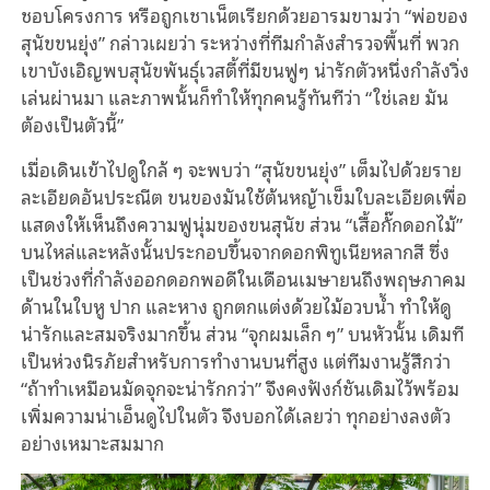
ชอบโครงการ หรือถูกเชาเน็ตเรียกด้วยอารมขามว่า “พ่อของ
สุนัขขนยุ่ง” กล่าวเผยว่า ระหว่างที่ทีมกำลังสำรวจพื้นที่ พวก
เขาบังเอิญพบสุนัขพันธุ์เวสตี้ที่มีขนฟูๆ น่ารักตัวหนึ่งกำลังวิ่ง
เล่นผ่านมา และภาพนั้นก็ทำให้ทุกคนรู้ทันทีว่า “ใช่เลย มัน
ต้องเป็นตัวนี้”
เมื่อเดินเข้าไปดูใกล้ ๆ จะพบว่า “สุนัขขนยุ่ง” เต็มไปด้วยราย
ละเอียดอันประณีต ขนของมันใช้ต้นหญ้าเข็มใบละเอียดเพื่อ
แสดงให้เห็นถึงความฟูนุ่มของขนสุนัข ส่วน “เสื้อกั๊กดอกไม้”
บนไหล่และหลังนั้นประกอบขึ้นจากดอกพิทูเนียหลากสี ซึ่ง
เป็นช่วงที่กำลังออกดอกพอดีในเดือนเมษายนถึงพฤษภาคม
ด้านในใบหู ปาก และหาง ถูกตกแต่งด้วยไม้อวบน้ำ ทำให้ดู
น่ารักและสมจริงมากขึ้น ส่วน “จุกผมเล็ก ๆ” บนหัวนั้น เดิมที
เป็นห่วงนิรภัยสำหรับการทำงานบนที่สูง แต่ทีมงานรู้สึกว่า
“ถ้าทำเหมือนมัดจุกจะน่ารักกว่า” จึงคงฟังก์ชันเดิมไว้พร้อม
เพิ่มความน่าเอ็นดูไปในตัว จึงบอกได้เลยว่า ทุกอย่างลงตัว
อย่างเหมาะสมมาก