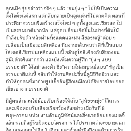
คุณเฝิง รุ่ยกล่าวว่า จริง ๆ แล้ว “ขนยุ่ง ๆ ” ไม่ได้เป็นความ
ตั้งใจตั้งแต่แรก แต่กลับกลายเป็นจุดเด่นที่ไม่คาดคิด ตอนที่
ประติมากรรมเพิ่งสร้างเสร็จใหม่ ๆ ดูทั้งสูงและเขียวสด ไม่
เป็นธรรมชาติมากนัก
แต่จุดเปลี่ยนเกิดขึ้นในช่วงที่ต้นไม้
กำลังปรับตัว หลังผ่านทั้งแดดและฝน สีของหญ้าค่อย ๆ
เปลี่ยนเป็นเขียวอมสีเหลือง ทีมงานกลับพบว่า สีที่เป็นแบบ
ไล่เฉดสีเขียวปนเหลืองแบบนี้ กลับดูใกล้เคียงกับสีของขน
สุนัขตัวจริงมากกว่า และยังเพิ่มความรู้สึก
“ยุ่ง ๆ แบบ
ธรรมชาติ” ได้อย่างลงตัว ซึ่ง“ความไม่สมบูรณ์แบบ” ที่ดูเป็น
ธรรมชาติเช่นนี้ กลับทำให้งานศิลปะชิ้นนี้ดูมีชีวิตชีวา และ
ทำให้ทุกคนที่มาถ่ายรูปเช็กอินรู้สึกเหมือนได้รับการโอบกอด
เยียวยาจากธรรมชาติ
มีผู้คนจำนวนไม่น้อยเรียกร้องให้เก็บ “สุนัขขนยุ่ง” ไว้ถาวร
และเพื่อตอบรับเสียงเรียกร้องดังกล่าว เมื่อวันที่ 8
พฤษภาคม หน่วยงานด้านภูมิทัศน์และสิ่งแวดล้อมของเขตจิ้
งอัน รวมถึงผู้รับผิดชอบโครงการ ได้ประกาศว่าจะขยายเวลา
จัดแสดงออกไปอีก 3 เดือน และด้วยคำนึงถึงผลด้านการรับ