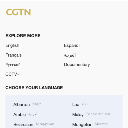
EXPLORE MORE
English
Español
Français
العربية
Русский
Documentary
CCTV+
CHOOSE YOUR LANGUAGE
Shqip
ລາວ
Albanian
Lao
العربية
Bahasa Melayu
Arabic
Malay
Беларуская
Монгол
Belarusian
Mongolian