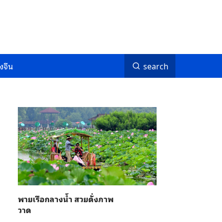
งจีน
search
พายเรือกลางน้ำ สวยดั่งภาพ
วาด