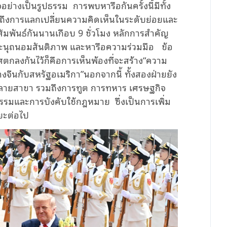
จอย่างเป็นรูปธรรม
การพบหารือกันครั้งนี้มีทั้ง
มถึงการแลกเปลี่ยนความคิดเห็นในระดับย่อยและ
ัมพันธ์กันนานเกือบ 9 ชั่วโมง หลักการสำคัญ
ทะนุถนอมสันติภาพ และหารือความร่วมมือ
ข้อ
ตกลงกันไว้ก็คือการเห็นพ้องที่จะสร้าง“ความ
างจีนกับสหรัฐอเมริกา”นอกจากนี้ ทั้งสองฝ่ายยัง
กหลายสาขา รวมถึงการทูต การทหาร เศรษฐกิจ
นธรรมและการบังคับใช้กฎหมาย
ซึ่งเป็นการเพิ่ม
ยะต่อไป