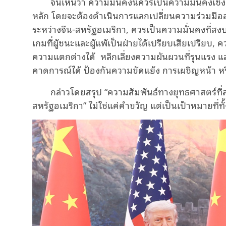
จีนเห็นว่า ความมั่นคงนี้ควรเป็นความมั่นคงเชิง
หลัก โดยจะต้องดำเนินการแลกเปลี่ยนความร่วมมืออย่
ระหว่างจีน-สหรัฐอเมริกา, ควรเป็นความมั่นคงที่สง
เกมที่ผู้ชนะและผู้แพ้เป็นฝ่ายได้เปรียบเสียเปรียบ,
ความแตกต่างได้
หลีกเลี่ยงความผันผวนที่รุนแรง แล
คาดการณ์ได้ ป้องกันความขัดแย้ง การเผชิญหน้า ห
กล่าวโดยสรุป “ความสัมพันธ์ทางยุทธศาสตร์ที่
สหรัฐอเมริกา” ไม่ใช่แค่คำขวัญ แต่เป็นเป้าหมายที่ท