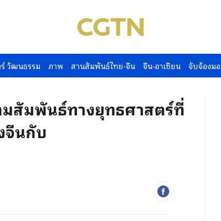
ร์ วัฒนธรรม
ภาพ
สานสัมพันธ์ไทย-จีน
จีน-อาเซียน
จับจ้องมอ
มสัมพันธ์ทางยุทธศาสตร์ที่
งจีนกับ