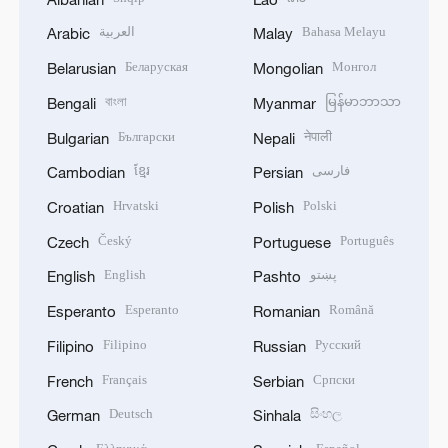
العربية
Bahasa Melayu
Arabic
Malay
Беларуская
Монгол
Belarusian
Mongolian
বাংলা
မြန်မာဘာသာ
Bengali
Myanmar
Български
नेपाली
Bulgarian
Nepali
ខ្មែរ
فارسی
Cambodian
Persian
Hrvatski
Polski
Croatian
Polish
Český
Português
Czech
Portuguese
English
پښتو
English
Pashto
Esperanto
Română
Esperanto
Romanian
Filipino
Русский
Filipino
Russian
Français
Српски
French
Serbian
Deutsch
සිංහල
German
Sinhala