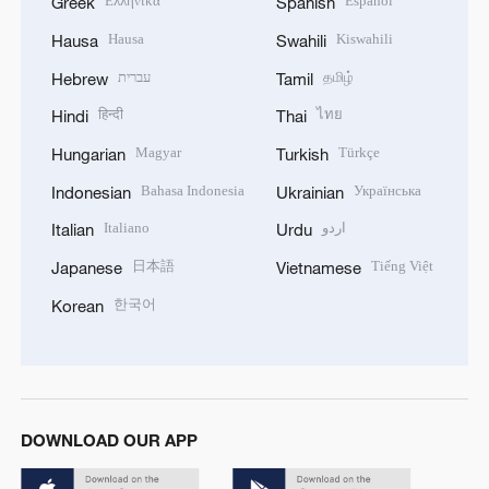
Ελληνικά
Español
Greek
Spanish
Hausa
Kiswahili
Hausa
Swahili
עברית
தமிழ்
Hebrew
Tamil
हिन्दी
ไทย
Hindi
Thai
Magyar
Türkçe
Hungarian
Turkish
Bahasa Indonesia
Українська
Indonesian
Ukrainian
Italiano
اردو
Italian
Urdu
日本語
Tiếng Việt
Japanese
Vietnamese
한국어
Korean
DOWNLOAD OUR APP