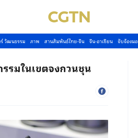
ร์ วัฒนธรรม
ภาพ
สานสัมพันธ์ไทย-จีน
จีน-อาเซียน
จับจ้องมอ
ัตกรรมในเขตจงกวนชุน