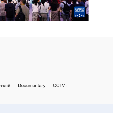
сский
Documentary
CCTV+