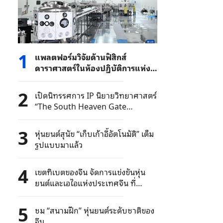
1
แพลตฟอร์มวิจัยด้านฟิสิกส์
ดาราศาสตร์ในห้องปฏิบัติการแห่ง
แรกของจีนกำลังอยู่ระหว่างการ
ก่อสร้างที่นครเซี่ยงไฮ้
2
เปิดนิทรรศการ IP นิยายวิทยาศาสตร์
“The South Heaven Gate
Project” ที่ปักกิ่ง
3
หุ่นยนต์สุนัข “เก็บเก้าอี้อัตโนมัติ” เต็ม
รูปแบบมาแล้ว
4
เขตทิเบตของจีน จัดการแข่งขันหุ่น
ยนต์และเอไอแห่งประเทศจีน ที่
มหาวิทยาลัยทิเบต
5
ชม “สนามฝึก” หุ่นยนต์ระดับชาติของ
จีน