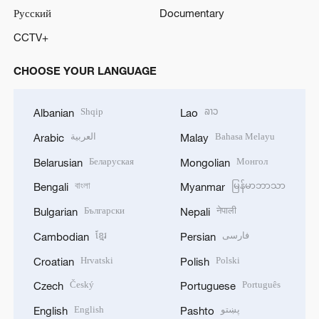
Русский
Documentary
CCTV+
CHOOSE YOUR LANGUAGE
Shqip
ລາວ
Albanian
Lao
العربية
Bahasa Melayu
Arabic
Malay
Беларуская
Монгол
Belarusian
Mongolian
বাংলা
မြန်မာဘာသာ
Bengali
Myanmar
Български
नेपाली
Bulgarian
Nepali
ខ្មែរ
فارسی
Cambodian
Persian
Hrvatski
Polski
Croatian
Polish
Český
Português
Czech
Portuguese
English
پښتو
English
Pashto