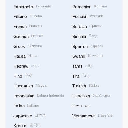
Esperanto
Română
Esperanto
Romanian
Filipino
Русский
Filipino
Russian
Français
Српски
French
Serbian
Deutsch
සිංහල
German
Sinhala
Ελληνικά
Español
Greek
Spanish
Hausa
Kiswahili
Hausa
Swahili
עברית
தமிழ்
Hebrew
Tamil
हिन्दी
ไทย
Hindi
Thai
Magyar
Türkçe
Hungarian
Turkish
Bahasa Indonesia
Українська
Indonesian
Ukrainian
Italiano
اردو
Italian
Urdu
日本語
Tiếng Việt
Japanese
Vietnamese
한국어
Korean