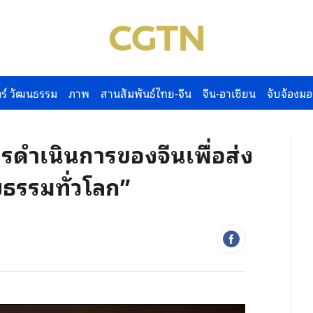
ร์ วัฒนธรรม
ภาพ
สานสัมพันธ์ไทย-จีน
จีน-อาเซียน
จับจ้องมอ
ารดำเนินการของจีนเพื่อส่ง
ธรรมทั่วโลก”