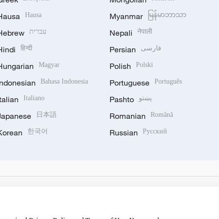
Hausa
Hausa
Myanmar
မြန်မာဘာသာ
Hebrew
עברית
Nepali
नेपाली
Hindi
हिन्दी
Persian
فارسی
Hungarian
Magyar
Polish
Polski
Indonesian
Bahasa Indonesia
Portuguese
Português
Italian
Italiano
Pashto
پښتو
Japanese
日本語
Romanian
Română
Korean
한국어
Russian
Русский