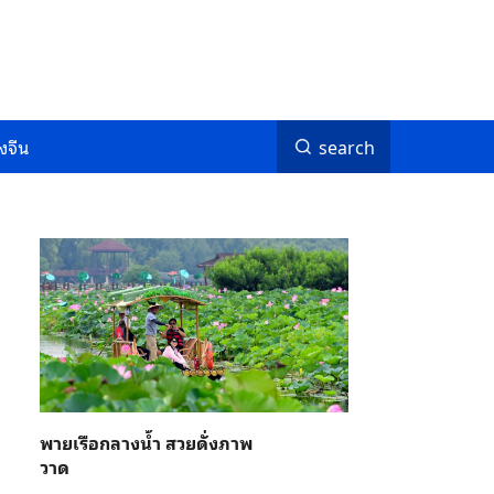
งจีน
search
พายเรือกลางน้ำ สวยดั่งภาพ
วาด