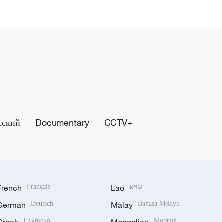
сский
Documentary
CCTV+
French
Français
Lao
ລາວ
German
Deutsch
Malay
Bahasa Melayu
Greek
Ελληνικά
Mongolian
Монгол