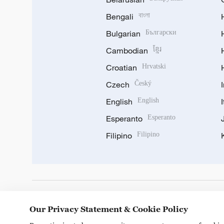
Bengali
বাংলা
Bulgarian
Български
Cambodian
ខ្មែរ
Croatian
Hrvatski
Czech
Český
English
English
Esperanto
Esperanto
Filipino
Filipino
DOWNLOAD OUR APP
Our Privacy Statement & Cookie Policy