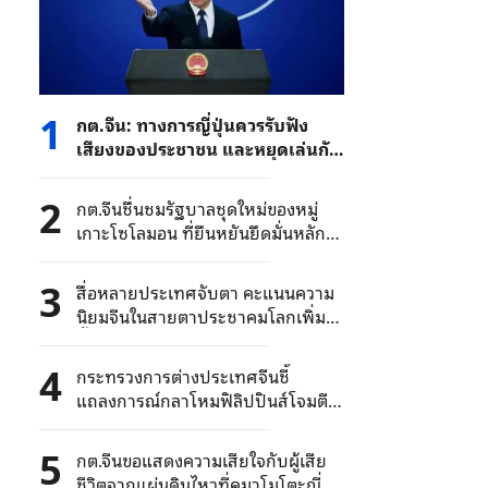
1
กต.จีน: ทางการญี่ปุ่นควรรับฟัง
เสียงของประชาชน และหยุดเล่นกับ
ไฟในประเด็นนิวเคลียร์
2
กต.จีนชื่นชมรัฐบาลชุดใหม่ของหมู่
เกาะโซโลมอน ที่ยืนหยันยึดมั่นหลัก
การจีนเดียวอย่างแน่วแน่
3
สื่อหลายประเทศจับตา คะแนนความ
นิยมจีนในสายตาประชาคมโลกเพิ่ม
ขึ้นต่อเนื่อง
4
กระทรวงการต่างประเทศจีนชี้
แถลงการณ์กลาโหมฟิลิปปินส์โจมตี
ด้วยเจตนาร้าย จีนคัดค้านเด็ดขาด
5
กต.จีนขอแสดงความเสียใจกับผู้เสีย
ชีวิตจากแผ่นดินไหวที่คุมาโมโตะญี่ปุ่น