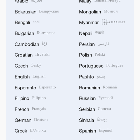
العربية
Bahasa Melayu
Arabic
Malay
Беларуская
Монгол
Belarusian
Mongolian
বাংলা
မြန်မာဘာသာ
Bengali
Myanmar
Български
नेपाली
Bulgarian
Nepali
ខ្មែរ
فارسی
Cambodian
Persian
Hrvatski
Polski
Croatian
Polish
Český
Português
Czech
Portuguese
English
پښتو
English
Pashto
Esperanto
Română
Esperanto
Romanian
Filipino
Русский
Filipino
Russian
Français
Српски
French
Serbian
Deutsch
සිංහල
German
Sinhala
Ελληνικά
Español
Greek
Spanish