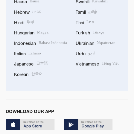
Hausa
Kiswahili
Hausa
Swahili
עברית
தமிழ்
Hebrew
Tamil
हिन्दी
ไทย
Hindi
Thai
Magyar
Türkçe
Hungarian
Turkish
Bahasa Indonesia
Українська
Indonesian
Ukrainian
Italiano
اردو
Italian
Urdu
日本語
Tiếng Việt
Japanese
Vietnamese
한국어
Korean
DOWNLOAD OUR APP