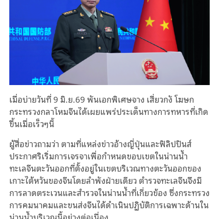
เมื่อ
บ่ายวันที่ 9 มิ.ย.69 พัน
เอก
พิเศษจาง เสี่ยวก
ง โฆษก
กระทรวงกลาโหมจีน
ได้
เผย
แพร่ประเด็น
ทางการทหาร
ที่เกิด
ขึ้นเมื่อเร็วๆนี้
ผู้สื่อข่าวถามว่า
ตามที่แหล่งข่าวอ้าง
ญี่ปุ่นและฟิลิปปินส์
ประกาศริเริ่มการเจรจาเพื่อ
กำหนด
ขอบเขตในน่านน้ำ
ทะเลจีนตะวันออกที่ตั้งอยู่ในเขตบริเวณทางตะวันออกของ
เกาะไต้หวันของจีนโดยลำพังฝ่ายเดียว ตำรวจทะเลจีนจึงมี
การลาดตระเว
น
และสำรวจในน่านน้ำที่เกี่ยวข้อง
ซึ่ง
กระทรวง
การคมนาค
ม
และขนส่งจีนได้ดำเนินปฏิบัติการเฉพาะด้านใน
น่านน้ำบริเวณนี้อย่างต่อเนื่อง