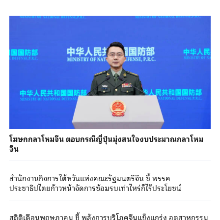
โฆษกกลาโหมจีน ตอบกรณีญี่ปุ่นมุ่งสนใจงบประมาณกลาโหม
จีน
สำนักงานกิจการไต้หวันแห่งคณะรัฐมนตรีจีน ชี้ พรรค
ประชาธิปไตยก้าวหน้าจัดการซ้อมรบเท่าไหร่ก็ไร้ประโยชน์
สถิติเดือนพฤษภาคม ชี้ พลังการบริโภคจีนแข็งแกร่ง อุตสาหกรรม