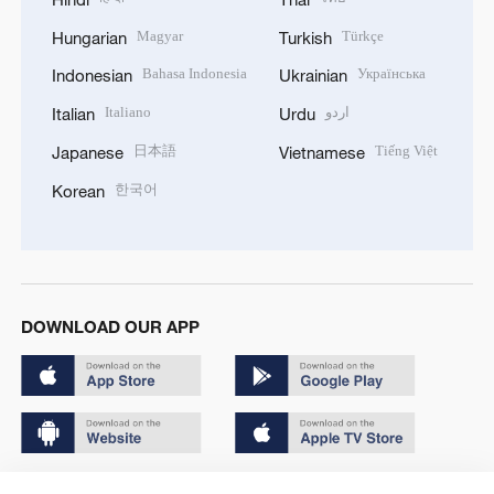
Magyar
Türkçe
Hungarian
Turkish
Bahasa Indonesia
Українська
Indonesian
Ukrainian
Italiano
اردو
Italian
Urdu
日本語
Tiếng Việt
Japanese
Vietnamese
한국어
Korean
DOWNLOAD OUR APP
Copyright © 2024 CGTN.