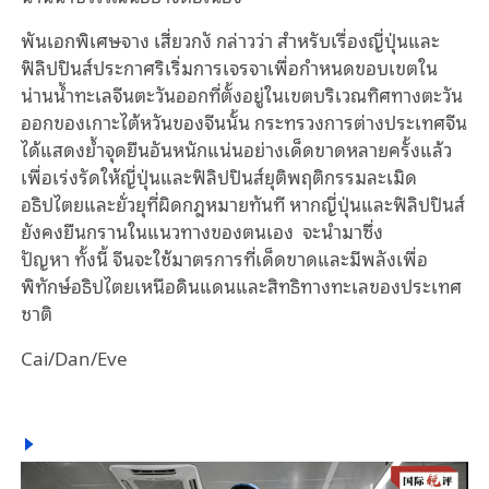
พัน
เอก
พิเศษจาง เสี่ยวก
ง
กล่าวว่า สำหรับเรื่องญี่ปุ่นและ
ฟิลิปปินส์ประกาศริเริ่มการเจรจาเพื่อ
กำหนด
ขอบเขตใน
น่านน้ำทะเลจีนตะวันออกที่ตั้งอยู่ในเขตบริเวณทิศทางตะวัน
ออกของเกาะไต้หวันของจีนนั้น กระทรวงการต่างประเทศจีน
ได้แสดง
ย้ำ
จุดยืนอัน
หนักแน่น
อย่างเด็ดขาดหลายครั้งแล้ว
เพื่อ
เร่ง
รัด
ให้ญี่ปุ่นและฟิลิปปินส์ยุติพฤติกรรมละเมิด
อธิปไตยและยั่วยุที่ผิดกฎหมายทันที หากญี่ปุ่นและฟิลิปปินส์
ยังคงยืนกรานในแนวทางของตน
เอง
จะนำมาซึ่ง
ปัญหา
ทั้งนี้
จีนจะใช้มาตรการที่เด็ดขาดและมีพลังเพื่อ
พิทักษ์อธิปไตยเหนือดินแดนและสิทธิทางทะเลของประเทศ
ชาติ
Cai/Dan/Eve