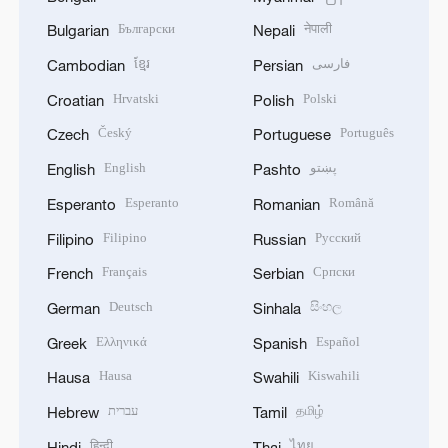
Български
नेपाली
Bulgarian
Nepali
ខ្មែរ
فارسی
Cambodian
Persian
Hrvatski
Polski
Croatian
Polish
Český
Português
Czech
Portuguese
English
پښتو
English
Pashto
Esperanto
Română
Esperanto
Romanian
Filipino
Русский
Filipino
Russian
Français
Српски
French
Serbian
Deutsch
සිංහල
German
Sinhala
Ελληνικά
Español
Greek
Spanish
Hausa
Kiswahili
Hausa
Swahili
עברית
தமிழ்
Hebrew
Tamil
हिन्दी
ไทย
Hindi
Thai