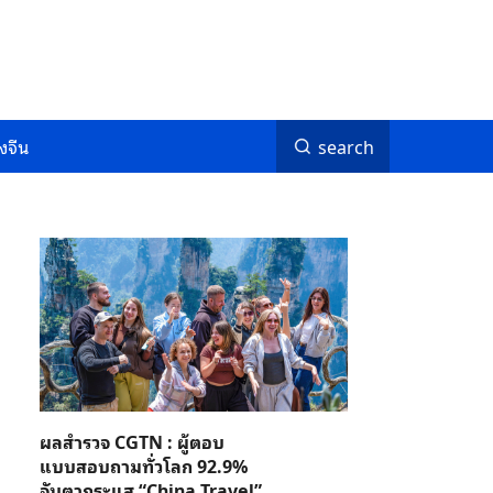
งจีน
search
ผลสำรวจ CGTN : ผู้ตอบ
แบบสอบถามทั่วโลก 92.9%
จับตากระแส “China Travel”