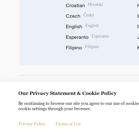
Croatian
Hrvatski
Czech
Český
English
English
Esperanto
Esperanto
Filipino
Filipino
DOWNLOAD OUR APP
Our Privacy Statement & Cookie Policy
By continuing to browse our site you agree to our use of cooki
cookie settings through your browser.
Privacy Policy
Terms of Use
Copyright © 2024 CGTN.
京ICP备20000184号
京公网安