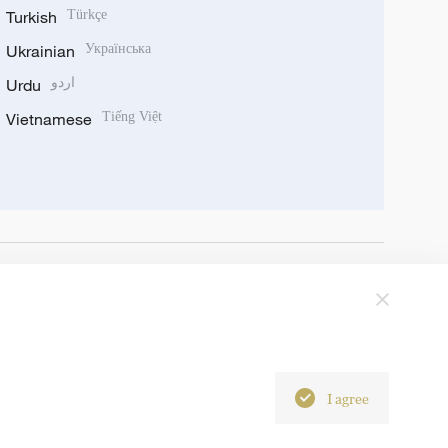
Turkish
Türkçe
Ukrainian
Українська
Urdu
اردو
Vietnamese
Tiếng Việt
I agree
6