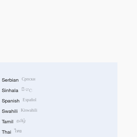
Serbian
Српски
Sinhala
සිංහල
Spanish
Español
Swahili
Kiswahili
Tamil
தமிழ்
Thai
ไทย