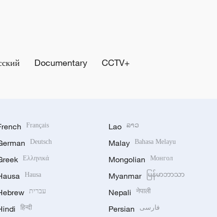
сский
Documentary
CCTV+
French
Français
Lao
ລາວ
German
Deutsch
Malay
Bahasa Melayu
Greek
Ελληνικά
Mongolian
Монгол
Hausa
Hausa
Myanmar
မြန်မာဘာသာ
Hebrew
עברית
Nepali
नेपाली
Hindi
हिन्दी
Persian
فارسی