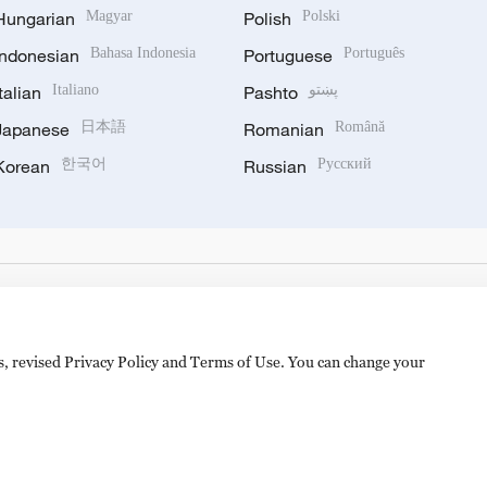
Hungarian
Magyar
Polish
Polski
Indonesian
Bahasa Indonesia
Portuguese
Português
Italian
Italiano
Pashto
پښتو
Japanese
日本語
Romanian
Română
Korean
한국어
Russian
Русский
es, revised Privacy Policy and Terms of Use. You can change your
备 11010502050052号
Disinformation report hotline: 010-8506146