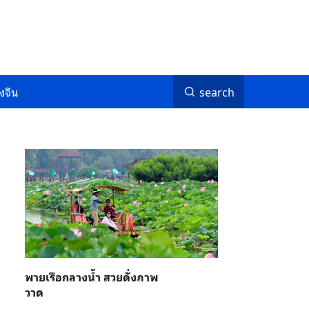
งจีน
search
พายเรือกลางน้ำ สวยดั่งภาพ
วาด