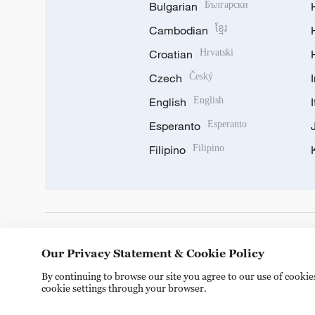
Bulgarian
Български
Cambodian
ខ្មែរ
Croatian
Hrvatski
Czech
Český
English
English
Esperanto
Esperanto
Filipino
Filipino
DOWNLOAD OUR APP
Our Privacy Statement & Cookie Policy
By continuing to browse our site you agree to our use of cooki
cookie settings through your browser.