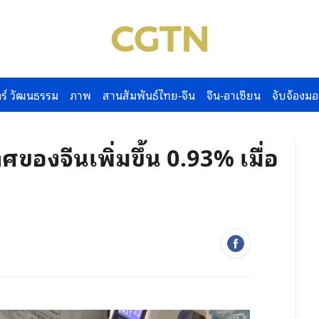
ร์ วัฒนธรรม
ภาพ
สานสัมพันธ์ไทย-จีน
จีน-อาเซียน
จับจ้องมอ
ของจีนเพิ่มขึ้น 0.93% เมื่อ