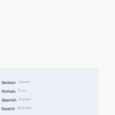
Serbian
Српски
Sinhala
සිංහල
Spanish
Español
Swahili
Kiswahili