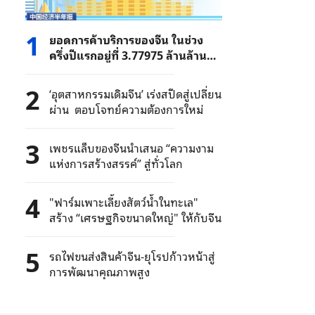
1
ยอดการค้าบริการของจีน ในช่วง
ครึ่งปีแรกอยู่ที่ 3.77975 ล้านล้าน
หยวน
2
‘อุตสาหกรรมเดิมจีน’ เร่งสปีดสู่เปลี่ยน
ผ่าน ตอบโจทย์ความต้องการใหม่
3
เพชรแล็บของจีนนำเสนอ “ความงาม
แห่งการสร้างสรรค์” สู่ทั่วโลก
4
"ฟาร์มเพาะเลี้ยงสัตว์น้ำในทะเล"
สร้าง “เศรษฐกิจขนาดใหญ่" ให้กับจีน
5
รถไฟขนส่งสินค้าจีน-ยุโรปก้าวหน้าสู่
การพัฒนาคุณภาพสูง