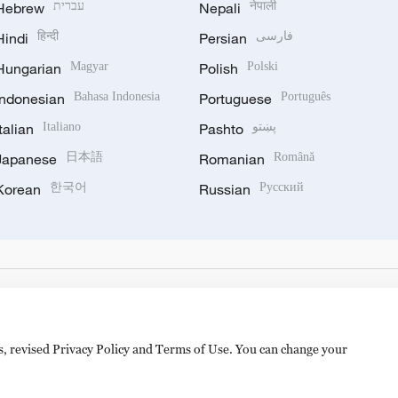
Hebrew
עברית
Nepali
नेपाली
Hindi
हिन्दी
Persian
فارسی
Hungarian
Magyar
Polish
Polski
Indonesian
Bahasa Indonesia
Portuguese
Português
Italian
Italiano
Pashto
پښتو
Japanese
日本語
Romanian
Română
Korean
한국어
Russian
Русский
es, revised Privacy Policy and Terms of Use. You can change your