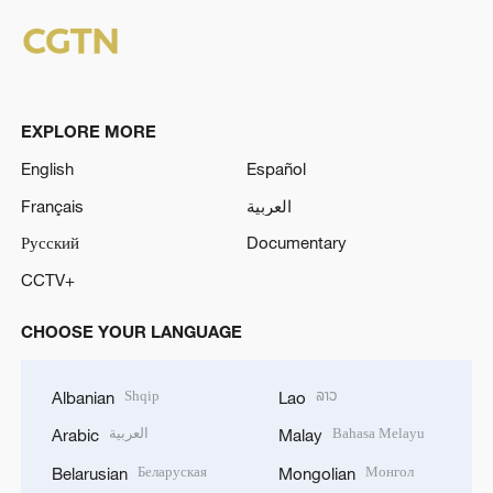
EXPLORE MORE
English
Español
Français
العربية
Русский
Documentary
CCTV+
CHOOSE YOUR LANGUAGE
Shqip
ລາວ
Albanian
Lao
العربية
Bahasa Melayu
Arabic
Malay
Беларуская
Монгол
Belarusian
Mongolian