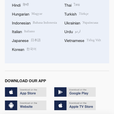
हिन्दी
ไทย
Hindi
Thai
Magyar
Türkçe
Hungarian
Turkish
Bahasa Indonesia
Українська
Indonesian
Ukrainian
Italiano
اردو
Italian
Urdu
日本語
Tiếng Việt
Japanese
Vietnamese
한국어
Korean
DOWNLOAD OUR APP