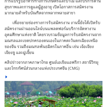
การแปรรูปอาหารทางการเกษตรและป่าไม้ และบริการด้าน
สุขภาพและการดูแลผู้สูงอายุ เปิดโอกาสการสมัครงาน
มากมายสำหรับบัณฑิตจากหลากหลายสาขา
เพื่อขยายช่องทางการรับสมัครงาน งานนี้ยังได้เปิดรับ
สมัครงานผ่านออนไลน์บนแพลตฟอร์มบริการจัดหางาน
อุดมศึกษาแห่งชาติ โดยรวบรวมข้อมูลการรับสมัครงานจาก
มณฑลและเขตปกครองตนเองในภาคตะวันตกเฉียงเหนือ
ของจีน รวมถึงมณฑลพันธมิตรในภาคอื่น เช่น เจ้อเจียง
เจียงซู และฝูเจี้ยน
คลิปข่าวจากภาคภาษาไทย ศูนย์เอเชียแอฟริกา สถานีวิทยุ
และโทรทัศน์ส่วนกลางแห่งประเทศจีน (CMG)