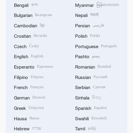
বাংলা
မြန်မာဘာသာ
Bengali
Myanmar
Български
नेपाली
Bulgarian
Nepali
ខ្មែរ
فارسی
Cambodian
Persian
Hrvatski
Polski
Croatian
Polish
Český
Português
Czech
Portuguese
English
پښتو
English
Pashto
Esperanto
Română
Esperanto
Romanian
Filipino
Русский
Filipino
Russian
Français
Српски
French
Serbian
Deutsch
සිංහල
German
Sinhala
Ελληνικά
Español
Greek
Spanish
Hausa
Kiswahili
Hausa
Swahili
עברית
தமிழ்
Hebrew
Tamil