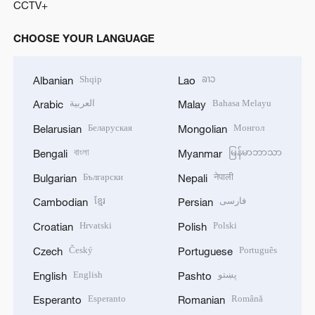
CCTV+
CHOOSE YOUR LANGUAGE
Shqip
ລາວ
Albanian
Lao
العربية
Bahasa Melayu
Arabic
Malay
Беларуская
Монгол
Belarusian
Mongolian
বাংলা
မြန်မာဘာသာ
Bengali
Myanmar
Български
नेपाली
Bulgarian
Nepali
ខ្មែរ
فارسی
Cambodian
Persian
Hrvatski
Polski
Croatian
Polish
Český
Português
Czech
Portuguese
English
پښتو
English
Pashto
Esperanto
Română
Esperanto
Romanian