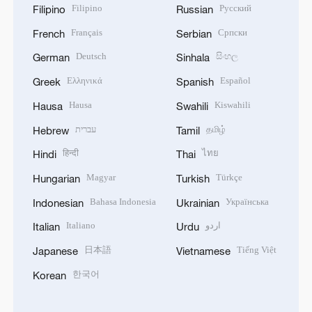
Filipino
Русский
Filipino
Russian
Français
Српски
French
Serbian
Deutsch
සිංහල
German
Sinhala
Ελληνικά
Español
Greek
Spanish
Hausa
Kiswahili
Hausa
Swahili
עברית
தமிழ்
Hebrew
Tamil
हिन्दी
ไทย
Hindi
Thai
Magyar
Türkçe
Hungarian
Turkish
Bahasa Indonesia
Українська
Indonesian
Ukrainian
Italiano
اردو
Italian
Urdu
日本語
Tiếng Việt
Japanese
Vietnamese
한국어
Korean