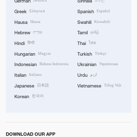
Deutsch
සිංහල
German
Sinhala
Ελληνικά
Español
Greek
Spanish
Hausa
Kiswahili
Hausa
Swahili
עברית
தமிழ்
Hebrew
Tamil
हिन्दी
ไทย
Hindi
Thai
Magyar
Türkçe
Hungarian
Turkish
Bahasa Indonesia
Українська
Indonesian
Ukrainian
Italiano
اردو
Italian
Urdu
日本語
Tiếng Việt
Japanese
Vietnamese
한국어
Korean
DOWNLOAD OUR APP