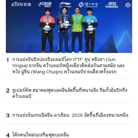
การแข่งขันปิงปองชิงแชมป์โลก ITTF: ซุน หยิงซา (Sun
1
Yingsa) จากจีน คว้าแชมป์หญิงเดี่ยวติดต่อกันสามสมัย และ
หวัง ฉู่ชิน (Wang Chuqin) คว้าแชมป์ชายเดี่ยวครั้งแรก
ซูเปอร์คัพ สมาคมฟุตบอลจีนจัดขึ้นที่หนานจิง ทีมกั๋วอันปักกิ่ง
2
คว้าแชมป์
การแข่งขันเทนนิสจีน-อาเซียน 2026 จัดขึ้นที่เมืองหนานหนิง
3
โค้ชคนใหม่ของทีมฟุตบอลจีน
4