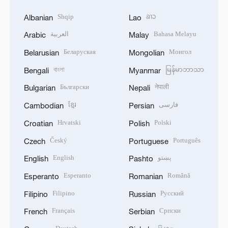
Shqip
ລາວ
Albanian
Lao
العربية
Bahasa Melayu
Arabic
Malay
Беларуская
Монгол
Belarusian
Mongolian
বাংলা
မြန်မာဘာသာ
Bengali
Myanmar
Български
नेपाली
Bulgarian
Nepali
ខ្មែរ
فارسی
Cambodian
Persian
Hrvatski
Polski
Croatian
Polish
Český
Português
Czech
Portuguese
English
پښتو
English
Pashto
Esperanto
Română
Esperanto
Romanian
Filipino
Русский
Filipino
Russian
Français
Српски
French
Serbian