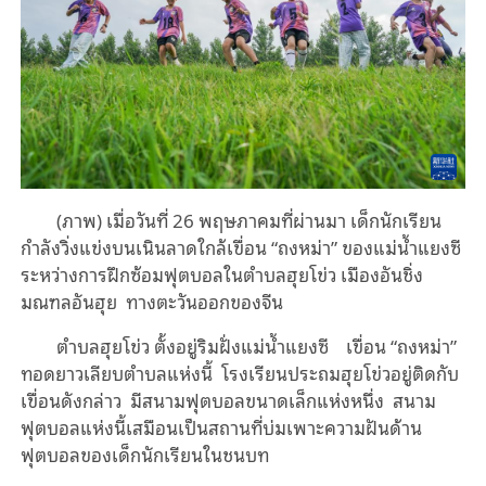
(ภาพ) เมื่อวันที่ 26 พฤษภาคมที่ผ่านมา เด็กนักเรียน
กำลังวิ่งแข่งบนเนินลาดใกล้เขื่อน “ถงหม่า” ของแม่น้ำแยงซี
ระหว่างการฝึกซ้อมฟุตบอลในตำบลฮุยโข่ว เมืองอันชิ่ง
มณฑลอันฮุย ทางตะวันออกของจีน
ตำบลฮุยโข่ว ตั้งอยู่ริมฝั่งแม่น้ำแยงซี เขื่อน “ถงหม่า”
ทอดยาวเลียบตำบลแห่งนี้ โรงเรียนประถมฮุยโข่วอยู่ติดกับ
เขื่อนดังกล่าว มีสนามฟุตบอลขนาดเล็กแห่งหนึ่ง สนาม
ฟุตบอลแห่งนี้เสมือนเป็นสถานที่บ่มเพาะความฝันด้าน
ฟุตบอลของเด็กนักเรียนในชนบท