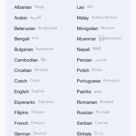
Shqip
ລາວ
Albanian
Lao
العربية
Bahasa Melayu
Arabic
Malay
Беларуская
Монгол
Belarusian
Mongolian
বাংলা
မြန်မာဘာသာ
Bengali
Myanmar
Български
नेपाली
Bulgarian
Nepali
ខ្មែរ
فارسی
Cambodian
Persian
Hrvatski
Polski
Croatian
Polish
Český
Português
Czech
Portuguese
English
پښتو
English
Pashto
Esperanto
Română
Esperanto
Romanian
Filipino
Русский
Filipino
Russian
Français
Српски
French
Serbian
Deutsch
සිංහල
German
Sinhala