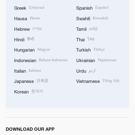
Ελληνικά
Español
Greek
Spanish
Hausa
Kiswahili
Hausa
Swahili
עברית
தமிழ்
Hebrew
Tamil
हिन्दी
ไทย
Hindi
Thai
Magyar
Türkçe
Hungarian
Turkish
Bahasa Indonesia
Українська
Indonesian
Ukrainian
Italiano
اردو
Italian
Urdu
日本語
Tiếng Việt
Japanese
Vietnamese
한국어
Korean
DOWNLOAD OUR APP