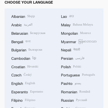
CHOOSE YOUR LANGUAGE
Shqip
ລາວ
Albanian
Lao
العربية
Bahasa Melayu
Arabic
Malay
Беларуская
Монгол
Belarusian
Mongolian
বাংলা
မြန်မာဘာသာ
Bengali
Myanmar
Български
नेपाली
Bulgarian
Nepali
ខ្មែរ
فارسی
Cambodian
Persian
Hrvatski
Polski
Croatian
Polish
Český
Português
Czech
Portuguese
English
پښتو
English
Pashto
Esperanto
Română
Esperanto
Romanian
Filipino
Русский
Filipino
Russian