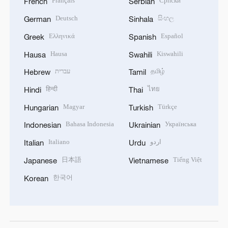
Français
Српски
French
Serbian
Deutsch
සිංහල
German
Sinhala
Ελληνικά
Español
Greek
Spanish
Hausa
Kiswahili
Hausa
Swahili
עברית
தமிழ்
Hebrew
Tamil
हिन्दी
ไทย
Hindi
Thai
Magyar
Türkçe
Hungarian
Turkish
Bahasa Indonesia
Українська
Indonesian
Ukrainian
Italiano
اردو
Italian
Urdu
日本語
Tiếng Việt
Japanese
Vietnamese
한국어
Korean