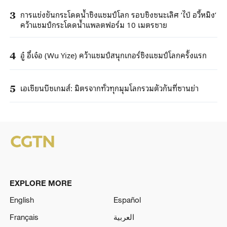
การแข่งขันกระโดดน้ำชิงแชมป์โลก รอบชิงชนะเลิศ ‘ไป่ อวี้หมิง’
3
คว้าแชมป์กระโดดน้ำแพลตฟอร์ม 10 เมตรชาย
อู๋ อี๋เจ๋อ (Wu Yize) คว้าแชมป์สนุกเกอร์ชิงแชมป์โลกครั้งแรก
4
เอเชียนบีชเกมส์: มิตรจากทั่วทุกมุมโลกรวมตัวกันที่ซานย่า
5
EXPLORE MORE
English
Español
Français
العربية