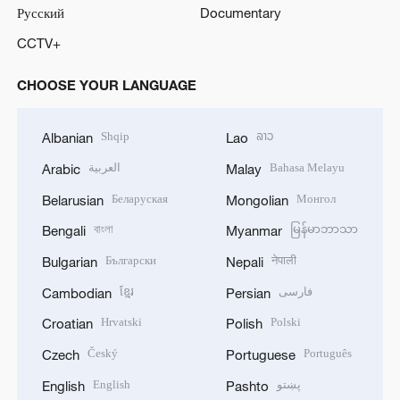
Русский
Documentary
CCTV+
CHOOSE YOUR LANGUAGE
Shqip
ລາວ
Albanian
Lao
العربية
Bahasa Melayu
Arabic
Malay
Беларуская
Монгол
Belarusian
Mongolian
বাংলা
မြန်မာဘာသာ
Bengali
Myanmar
Български
नेपाली
Bulgarian
Nepali
ខ្មែរ
فارسی
Cambodian
Persian
Hrvatski
Polski
Croatian
Polish
Český
Português
Czech
Portuguese
English
پښتو
English
Pashto