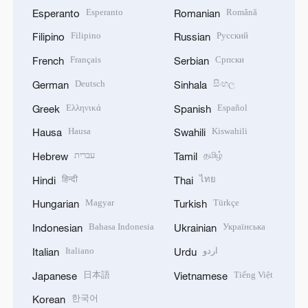
Esperanto
Română
Esperanto
Romanian
Filipino
Русский
Filipino
Russian
Français
Српски
French
Serbian
Deutsch
සිංහල
German
Sinhala
Ελληνικά
Español
Greek
Spanish
Hausa
Kiswahili
Hausa
Swahili
עברית
தமிழ்
Hebrew
Tamil
हिन्दी
ไทย
Hindi
Thai
Magyar
Türkçe
Hungarian
Turkish
Bahasa Indonesia
Українська
Indonesian
Ukrainian
Italiano
اردو
Italian
Urdu
日本語
Tiếng Việt
Japanese
Vietnamese
한국어
Korean