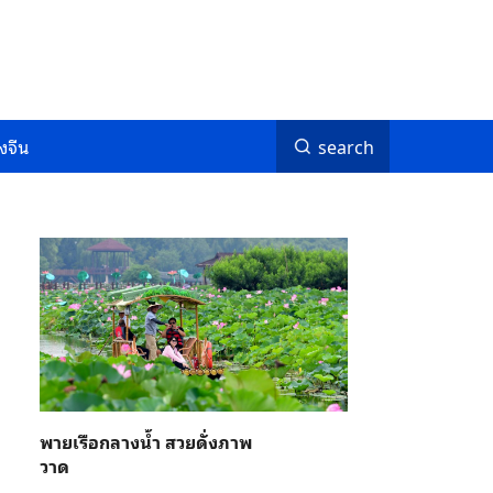
งจีน
search
พายเรือกลางน้ำ สวยดั่งภาพ
วาด