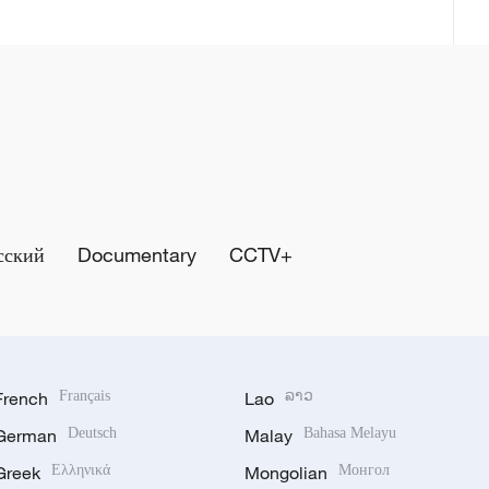
сский
Documentary
CCTV+
French
Français
Lao
ລາວ
German
Deutsch
Malay
Bahasa Melayu
Greek
Ελληνικά
Mongolian
Монгол