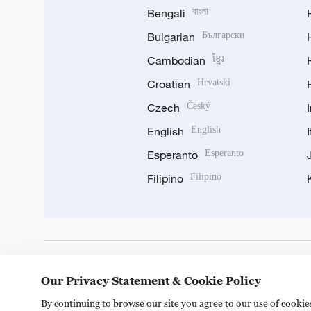
Bengali
বাংলা
Bulgarian
Български
Cambodian
ខ្មែរ
Croatian
Hrvatski
Czech
Český
English
English
Esperanto
Esperanto
Filipino
Filipino
DOWNLOAD OUR APP
Our Privacy Statement & Cookie Policy
By continuing to browse our site you agree to our use of cooki