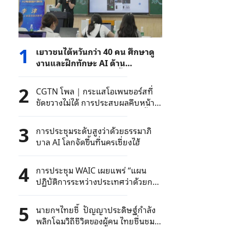
1
เยาวชนไต้หวันกว่า 40 คน ศึกษาดู
งานและฝึกทักษะ AI ด้าน
อีคอมเมิร์ซ ที่มณฑลฝูเจี้ยน
2
CGTN โพล｜กระแสโอเพนซอร์สที่
ขัดขวางไม่ได้ การประสบผลคืบหน้า
ด้านปัญญาประดิษฐ์ที่ไม่อาจปิดกั้น
3
การประชุมระดับสูงว่าด้วยธรรมาภิ
บาล AI โลกจัดขึ้นที่นครเซี่ยงไฮ้
4
การประชุม WAIC เผยแพร่ “แผน
ปฏิบัติการระหว่างประเทศว่าด้วยการ
ธรรมาภิบาลปัญญาประดิษฐ์”
5
นายกฯไทยชี้ ปัญญาประดิษฐ์กำลัง
พลิกโฉมวิถีชีวิตของผู้คน ไทยชื่นชม