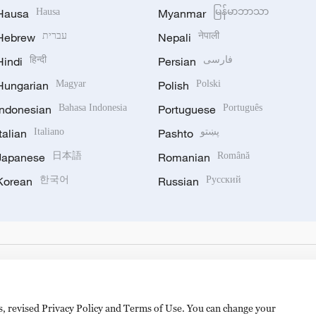
Hausa
Hausa
Myanmar
မြန်မာဘာသာ
Hebrew
עברית
Nepali
नेपाली
Hindi
हिन्दी
Persian
فارسی
Hungarian
Magyar
Polish
Polski
Indonesian
Bahasa Indonesia
Portuguese
Português
Italian
Italiano
Pashto
پښتو
Japanese
日本語
Romanian
Română
Korean
한국어
Russian
Русский
es, revised Privacy Policy and Terms of Use. You can change your