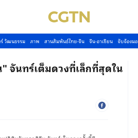
ร์ วัฒนธรรม
ภาพ
สานสัมพันธ์ไทย-จีน
จีน-อาเซียน
จับจ้องมอ
จันทร์เต็มดวงที่เล็กที่สุดใน