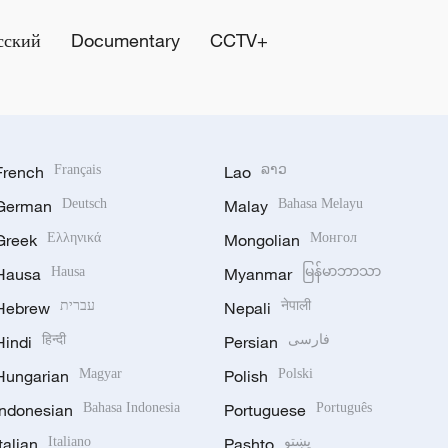
сский
Documentary
CCTV+
French
Français
Lao
ລາວ
German
Deutsch
Malay
Bahasa Melayu
Greek
Ελληνικά
Mongolian
Монгол
Hausa
Hausa
Myanmar
မြန်မာဘာသာ
Hebrew
עברית
Nepali
नेपाली
Hindi
हिन्दी
Persian
فارسی
Hungarian
Magyar
Polish
Polski
Indonesian
Bahasa Indonesia
Portuguese
Português
Italian
Italiano
Pashto
پښتو