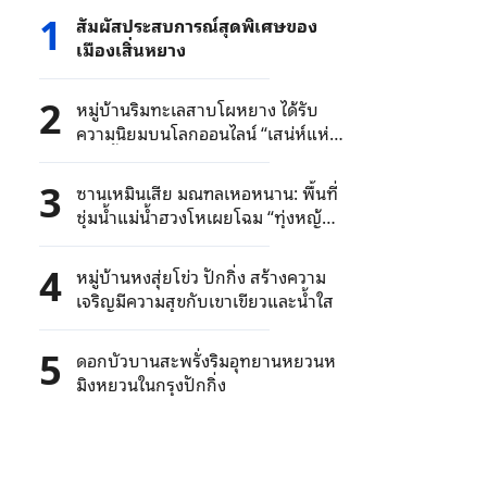
1
สัมผัสประสบการณ์สุดพิเศษของ
เมืองเสิ่นหยาง
2
หมู่บ้านริมทะเลสาบโผหยาง ได้รับ
ความนิยมบนโลกออนไลน์ “เสน่ห์แห่ง
สายน้ำเวนิส”
3
ซานเหมินเสีย มณฑลเหอหนาน: พื้นที่
ชุ่มน้ำแม่น้ำฮวงโหเผยโฉม “ทุ่งหญ้า
กว้างใหญ่”
4
หมู่บ้านหงสุ่ยโข่ว ปักกิ่ง สร้างความ
เจริญมีความสุขกับเขาเขียวและน้ำใส
5
ดอกบัวบานสะพรั่งริมอุทยานหยวนห
มิงหยวนในกรุงปักกิ่ง