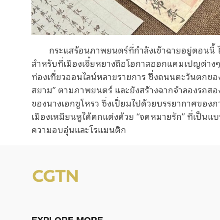
กระแสร้อน
ภาพยนตร์ที่กำลัง
เข้า
ฉาย
อยู่ตอนนี้
ไ
สำหรับ
ที่
เมืองเจี๋ยหยางถือโอกาสออ
กแคมเปญ
ต่าง
ท่องเที่ยวออนไลน์หลายรายการ ซึ่งถนนตะวันตกของเ
สยาม”
ตามภาพยนตร์ และยังสร้างฉาก
จำลอง
รถสอง
ของนางเอกซูโหรว ซึ่งเปี่ยมไปด้วยบรรยากาศของภ
เมืองเหมียนหูได้
ตกแต่งด้วย
“จดหมายรัก”
ที่เป็นแ
ความอบอุ่นและโรแมนติก