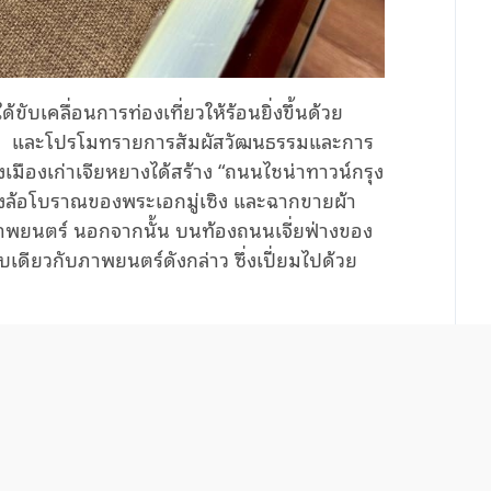
ด้ขับเคลื่อนการท่องเที่ยวให้ร้อน
ยิ่ง
ขึ้นด้วย
ๆ และ
โปรโมท
รายการสัมผัสวัฒนธรรมและการ
มืองเก่าเจียหยางได้สร้าง “ถนนไชน่าทาวน์กรุง
ล้อโบราณของพระเอกมู่เซิง และฉากขายผ้า
าพยนตร์ นอกจากนั้น บนท้องถนนเจี่ยฟ่างของ
บบเดียวกับภาพยนตร์ดังกล่าว ซึ่งเปี่ยมไปด้วย