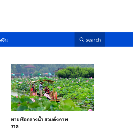
งจีน
search
พายเรือกลางน้ำ สวยดั่งภาพ
วาด