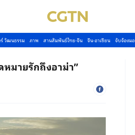
ร์ วัฒนธรรม
ภาพ
สานสัมพันธ์ไทย-จีน
จีน-อาเซียน
จับจ้องมอ
จดหมายรักถึงอาม่า”