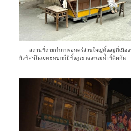
สถานที่ถ่ายทําภาพยนตร์ส่วนใหญ่ตั้งอยู่ที่เมือ
ทิวทัศน์
ใน
เขตชน
บทก็
มี
ทั้ง
ภูเขาและแม่น้ำ
ที่
ติดกัน