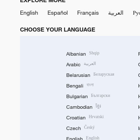
EXPLORE MORE
English
Español
Français
العربية
Ру
CHOOSE YOUR LANGUAGE
Albanian
Shqip
Arabic
العربية
Belarusian
Беларуская
Bengali
বাংলা
Bulgarian
Български
Cambodian
ខ្មែរ
Croatian
Hrvatski
Czech
Český
English
English