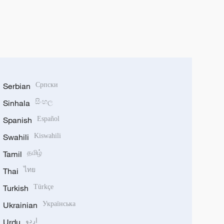
Serbian
Српски
Sinhala
සිංහල
Spanish
Español
Swahili
Kiswahili
Tamil
தமிழ்
Thai
ไทย
Turkish
Türkçe
Ukrainian
Українська
Urdu
اردو