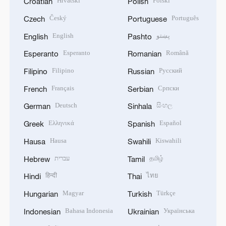
Hrvatski
Polski
Croatian
Polish
Český
Português
Czech
Portuguese
English
پښتو
English
Pashto
Esperanto
Română
Esperanto
Romanian
Filipino
Русский
Filipino
Russian
Français
Српски
French
Serbian
Deutsch
සිංහල
German
Sinhala
Ελληνικά
Español
Greek
Spanish
Hausa
Kiswahili
Hausa
Swahili
עברית
தமிழ்
Hebrew
Tamil
हिन्दी
ไทย
Hindi
Thai
Magyar
Türkçe
Hungarian
Turkish
Bahasa Indonesia
Українська
Indonesian
Ukrainian