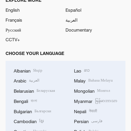
EXPLORE MORE
English
Español
Français
العربية
Русский
Documentary
CCTV+
CHOOSE YOUR LANGUAGE
Shqip
ລາວ
Albanian
Lao
العربية
Bahasa Melayu
Arabic
Malay
Беларуская
Монгол
Belarusian
Mongolian
বাংলা
မြန်မာဘာသာ
Bengali
Myanmar
Български
नेपाली
Bulgarian
Nepali
ខ្មែរ
فارسی
Cambodian
Persian