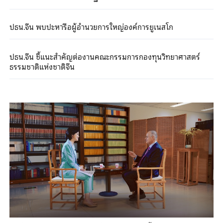
ปธน.จีน พบปะหารือผู้อำนวยการใหญ่องค์การยูเนสโก
ปธน.จีน ชี้แนะสำคัญต่องานคณะกรรมการกองทุนวิทยาศาสตร์
ธรรมชาติแห่งชาติจีน