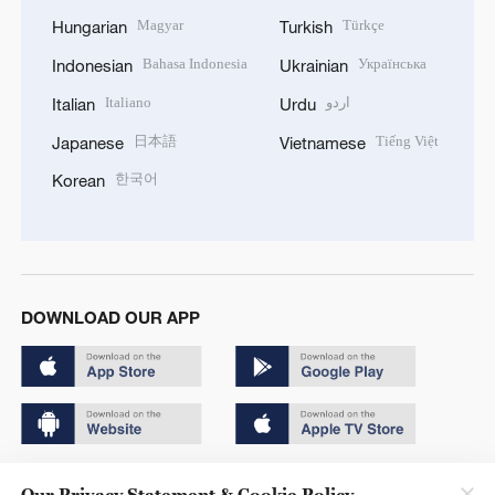
Magyar
Türkçe
Hungarian
Turkish
Bahasa Indonesia
Українська
Indonesian
Ukrainian
Italiano
اردو
Italian
Urdu
日本語
Tiếng Việt
Japanese
Vietnamese
한국어
Korean
DOWNLOAD OUR APP
Copyright © 2024 CGTN.
Our Privacy Statement & Cookie Policy