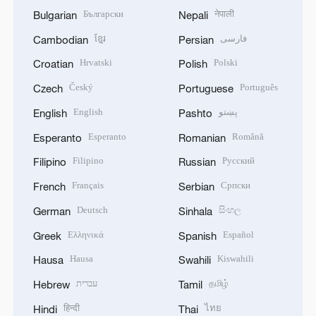
Български
नेपाली
Bulgarian
Nepali
ខ្មែរ
فارسی
Cambodian
Persian
Hrvatski
Polski
Croatian
Polish
Český
Português
Czech
Portuguese
English
پښتو
English
Pashto
Esperanto
Română
Esperanto
Romanian
Filipino
Русский
Filipino
Russian
Français
Српски
French
Serbian
Deutsch
සිංහල
German
Sinhala
Ελληνικά
Español
Greek
Spanish
Hausa
Kiswahili
Hausa
Swahili
עברית
தமிழ்
Hebrew
Tamil
हिन्दी
ไทย
Hindi
Thai