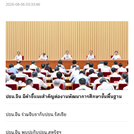
2026-08-06 03:33:46
ปธน.จีน มีคำชี้แนะสำคัญต่องานพัฒนาการศึกษาขั้นพื้นฐาน
ปธน.จีน ร่วมจิบชากับปธน.รัสเซีย
ปธน.จีน พบปะกับปธน.สหรัฐฯ