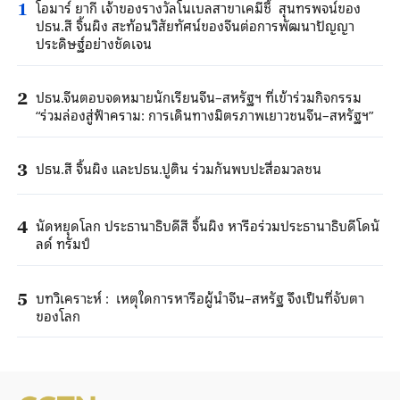
โอมาร์ ยากี เจ้าของรางวัลโนเบลสาขาเคมีชี้ สุนทรพจน์ของ
1
ปธน.สี จิ้นผิง สะท้อนวิสัยทัศน์ของจีนต่อการพัฒนาปัญญา
ประดิษฐ์อย่างชัดเจน
ปธน.จีนตอบจดหมายนักเรียนจีน–สหรัฐฯ ที่เข้าร่วมกิจกรรม
2
“ร่วมล่องสู่ฟ้าคราม: การเดินทางมิตรภาพเยาวชนจีน–สหรัฐฯ”
ปธน.สี จิ้นผิง และปธน.ปูติน ร่วมกันพบปะสื่อมวลชน
3
นัดหยุดโลก ประธานาธิบดีสี จิ้นผิง หารือร่วมประธานาธิบดีโดนั
4
ลด์ ทรัมป์
บทวิเคราะห์ : เหตุใดการหารือผู้นำจีน–สหรัฐ จึงเป็นที่จับตา
5
ของโลก