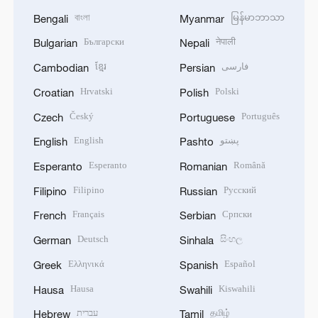
বাংলা
မြန်မာဘာသာ
Bengali
Myanmar
Български
नेपाली
Bulgarian
Nepali
ខ្មែរ
فارسی
Cambodian
Persian
Hrvatski
Polski
Croatian
Polish
Český
Português
Czech
Portuguese
English
پښتو
English
Pashto
Esperanto
Română
Esperanto
Romanian
Filipino
Русский
Filipino
Russian
Français
Српски
French
Serbian
Deutsch
සිංහල
German
Sinhala
Ελληνικά
Español
Greek
Spanish
Hausa
Kiswahili
Hausa
Swahili
עברית
தமிழ்
Hebrew
Tamil