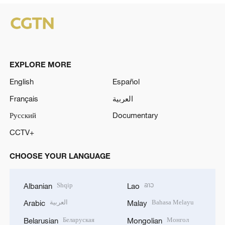
EXPLORE MORE
English
Español
Français
العربية
Русский
Documentary
CCTV+
CHOOSE YOUR LANGUAGE
Shqip
ລາວ
Albanian
Lao
العربية
Bahasa Melayu
Arabic
Malay
Беларуская
Монгол
Belarusian
Mongolian