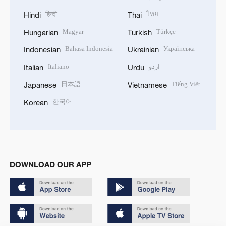
हिन्दी
ไทย
Hindi
Thai
Magyar
Türkçe
Hungarian
Turkish
Bahasa Indonesia
Українська
Indonesian
Ukrainian
Italiano
اردو
Italian
Urdu
日本語
Tiếng Việt
Japanese
Vietnamese
한국어
Korean
DOWNLOAD OUR APP