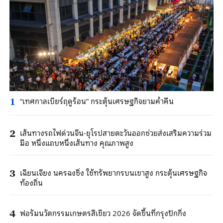
“เทศกาลเบียร์ฤดูร้อน” กระตุ้นเศรษฐกิจยามค่ำคืน
1
เส้นทางรถไฟด่วนจีน-ยุโรปสายตะวันออกช่วยส่งเสริมความร่วม
2
มือ หนึ่งแถบหนึ่งเส้นทาง คุณภาพสูง
เฉียนเจียง นครฉงชิ่ง ใช้ทรัพยากรบนเขาสูง กระตุ้นเศรษฐกิจ
3
ท้องถิ่น
ฟอรัมนวัตกรรมเกษตรสีเขียว 2026 จัดขึ้นที่กรุงปักกิ่ง
4