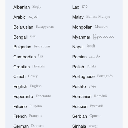
Shqip
ລາວ
Albanian
Lao
العربية
Bahasa Melayu
Arabic
Malay
Беларуская
Монгол
Belarusian
Mongolian
বাংলা
မြန်မာဘာသာ
Bengali
Myanmar
Български
नेपाली
Bulgarian
Nepali
ខ្មែរ
فارسی
Cambodian
Persian
Hrvatski
Polski
Croatian
Polish
Český
Português
Czech
Portuguese
English
پښتو
English
Pashto
Esperanto
Română
Esperanto
Romanian
Filipino
Русский
Filipino
Russian
Français
Српски
French
Serbian
Deutsch
සිංහල
German
Sinhala