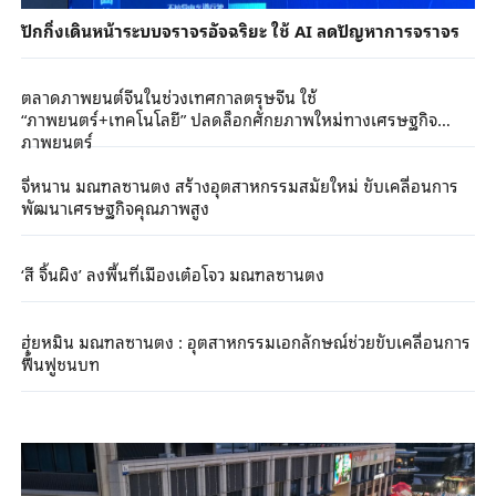
ปักกิ่งเดินหน้าระบบจราจรอัจฉริยะ ใช้ AI ลดปัญหาการจราจร
ตลาดภาพยนต์จีนในช่วงเทศกาลตรุษจีน ใช้
“ภาพยนตร์+เทคโนโลยี” ปลดล็อกศักยภาพใหม่ทางเศรษฐกิจ
ภาพยนตร์
จี่หนาน มณฑลซานตง สร้างอุตสาหกรรมสมัยใหม่ ขับเคลื่อนการ
พัฒนาเศรษฐกิจคุณภาพสูง
‘สี จิ้นผิง’ ลงพื้นที่เมืองเต๋อโจว มณฑลซานตง
ฮุ่ยหมิน มณฑลซานตง : อุตสาหกรรมเอกลักษณ์ช่วยขับเคลื่อนการ
ฟื้นฟูชนบท