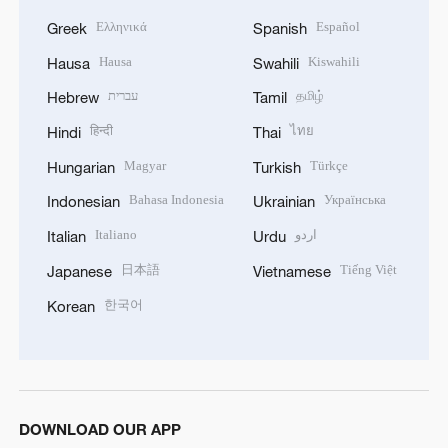
Ελληνικά
Español
Greek
Spanish
Hausa
Kiswahili
Hausa
Swahili
עברית
தமிழ்
Hebrew
Tamil
हिन्दी
ไทย
Hindi
Thai
Magyar
Türkçe
Hungarian
Turkish
Bahasa Indonesia
Українська
Indonesian
Ukrainian
Italiano
اردو
Italian
Urdu
日本語
Tiếng Việt
Japanese
Vietnamese
한국어
Korean
DOWNLOAD OUR APP