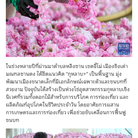
ในช่วงหลายปีที่ผ่านมาตำบลหลิงซาน เขตจี๋โม่ เมืองชิงเต่า
มณฑลซานตง ได้ยึดแนวคิด “กุหลาบ+” เป็นพื้นฐาน มุ่ง
พัฒนาเมืองขนาดเล็กที่มีเอกลักษณ์เฉพาะตัวและชนบทที่
สวยงาม ปัจจุบันได้สร้างเป็นห่วงโซ่อุตสาหกรรมกุหลาบเชิง
นิเวศที่รวมทั้งดอกไม้สำหรับการบริโภค การท่องเที่ยว และ
ผลิตภัณฑ์อุปโภคในชีวิตประจำวัน โดยอาศัยการผสาน
การเกษตรและการท่องเที่ยว เพื่อช่วยขับเคลื่อนการฟื้นฟู
ชนบท