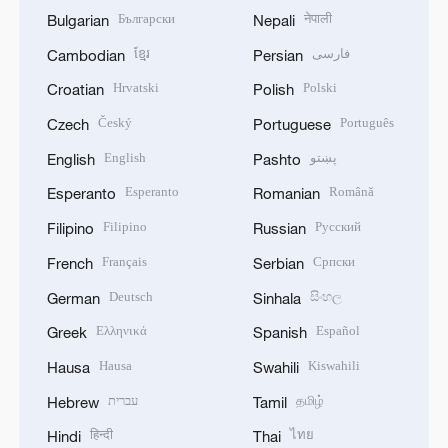
Български
नेपाली
Bulgarian
Nepali
ខ្មែរ
فارسی
Cambodian
Persian
Hrvatski
Polski
Croatian
Polish
Český
Português
Czech
Portuguese
English
پښتو
English
Pashto
Esperanto
Română
Esperanto
Romanian
Filipino
Русский
Filipino
Russian
Français
Српски
French
Serbian
Deutsch
සිංහල
German
Sinhala
Ελληνικά
Español
Greek
Spanish
Hausa
Kiswahili
Hausa
Swahili
עברית
தமிழ்
Hebrew
Tamil
हिन्दी
ไทย
Hindi
Thai