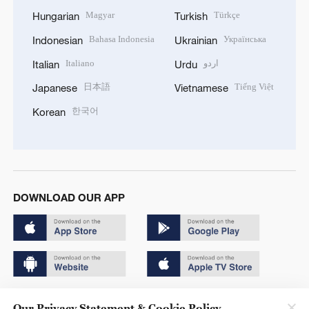
Magyar
Türkçe
Hungarian
Turkish
Bahasa Indonesia
Українська
Indonesian
Ukrainian
Italiano
اردو
Italian
Urdu
日本語
Tiếng Việt
Japanese
Vietnamese
한국어
Korean
DOWNLOAD OUR APP
Copyright © 2024 CGTN.
Our Privacy Statement & Cookie Policy