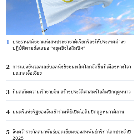
ประธานสมัชชาแห่งสหประชาชาติเรียกร้องให้ประเทศต่างๆ
1
ปฏิบัติตามข้อเสนอ “หยุดยิงโอลิมปิค”
การแข่งขันวอลเลย์บอลนั่งชิงชนะเลิศโลกจัดขึ้นที่เมืองหางโจว
2
มณฑลเจ้อเจียง
ทีมสเก็ตความเร็วชายจีน สร้างประวัติศาสตร์โอลิมปิกฤดูหนาว
3
มนตรีแห่งรัฐของจีนเข้าร่วมพิธีเปิดโอลิมปิกฤดูหนาวมิลาน
4
จีนคว้ารางวัลสมาพันธ์ยอดเยี่ยมของสหพันธ์กรีฑาโลกประจำปี
5
2025