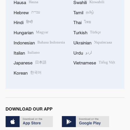
Hausa
Kiswahili
Hausa
Swahili
עברית
தமிழ்
Hebrew
Tamil
हिन्दी
ไทย
Hindi
Thai
Magyar
Türkçe
Hungarian
Turkish
Bahasa Indonesia
Українська
Indonesian
Ukrainian
Italiano
اردو
Italian
Urdu
日本語
Tiếng Việt
Japanese
Vietnamese
한국어
Korean
DOWNLOAD OUR APP