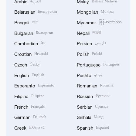
العربية
Bahasa Melayu
Arabic
Malay
Беларуская
Монгол
Belarusian
Mongolian
বাংলা
မြန်မာဘာသာ
Bengali
Myanmar
Български
नेपाली
Bulgarian
Nepali
ខ្មែរ
فارسی
Cambodian
Persian
Hrvatski
Polski
Croatian
Polish
Český
Português
Czech
Portuguese
English
پښتو
English
Pashto
Esperanto
Română
Esperanto
Romanian
Filipino
Русский
Filipino
Russian
Français
Српски
French
Serbian
Deutsch
සිංහල
German
Sinhala
Ελληνικά
Español
Greek
Spanish