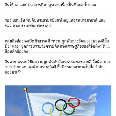
จีนใช้ AI และ “ธนาคารยีน” บูรณะเครื่องปั้นดินเผาโบราณ
รอง ปธน.จีน พบกับประธานสมัชชาใหญ่แห่งสหประชาชาติ และ
รมว.ต่างประเทศออสเตรเลีย
กลุ่มสื่อฮ่องกงเปิดตัวสารคดี "ความผูกพันทางวัฒนธรรมของสีจิ้น
ผิง" และ "ชุดการบรรยายความคิดทางเศรษฐกิจของสีจิ้นผิง" ใน
สื่อหลักฮ่องกง
จีนฉาย“พรหมลิขิตความผูกพันกับวัฒนธรรมของนายสี จิ้นผิง” และ
“การถ่ายทอดแนวคิดเศรษฐกิจสี จิ้นผิง”ออกอากาศในสื่อสำคัญ
ของมาเก๊า