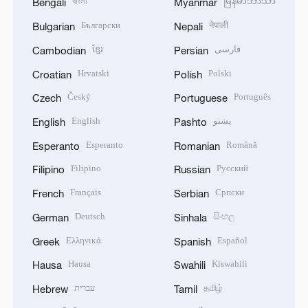
বাংলা
မြန်မာဘာသာ
Bengali
Myanmar
Български
नेपाली
Bulgarian
Nepali
ខ្មែរ
فارسی
Cambodian
Persian
Hrvatski
Polski
Croatian
Polish
Český
Português
Czech
Portuguese
English
پښتو
English
Pashto
Esperanto
Română
Esperanto
Romanian
Filipino
Русский
Filipino
Russian
Français
Српски
French
Serbian
Deutsch
සිංහල
German
Sinhala
Ελληνικά
Español
Greek
Spanish
Hausa
Kiswahili
Hausa
Swahili
עברית
தமிழ்
Hebrew
Tamil