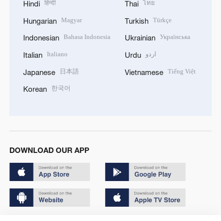
हिन्दी
ไทย
Hindi
Thai
Magyar
Türkçe
Hungarian
Turkish
Bahasa Indonesia
Українська
Indonesian
Ukrainian
Italiano
اردو
Italian
Urdu
日本語
Tiếng Việt
Japanese
Vietnamese
한국어
Korean
DOWNLOAD OUR APP