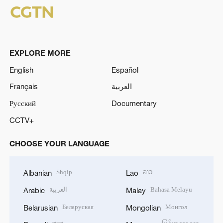
EXPLORE MORE
English
Español
Français
العربية
Русский
Documentary
CCTV+
CHOOSE YOUR LANGUAGE
Shqip
ລາວ
Albanian
Lao
العربية
Bahasa Melayu
Arabic
Malay
Беларуская
Монгол
Belarusian
Mongolian