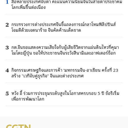
สื่อหลายประเทศจับตา คะแนนความนิยมจีนในสายตาประชาคม
1
โลกเพิ่มขึ้นต่อเนื่อง
กระทรวงการต่างประเทศจีนชี้แถลงการณ์กลาโหมฟิลิปปินส์
2
โจมตีด้วยเจตนาร้าย จีนคัดค้านเด็ดขาด
กต.จีนขอแสดงความเสียใจกับผู้เสียชีวิตจากแผ่นดินไหวที่คุมา
3
โมโตะญี่ปุ่น ขอให้ประชาชนจีนระวังสึนามิและอาฟเตอร์ช็อก
กิจกรรมเศรษฐกิจและการค้า ‘มหกรรมจีน-อาเซียน ครั้งที่ 23
4
สร้าง "เวทีจับคู่ธุรกิจ" จีนและต่างประเทศ
หวัง อี้ ร่วมการประชุมระดับสูงในโอกาสครบรอบ 5 ปี ข้อริเริ่ม
5
เพื่อการพัฒนาโลก