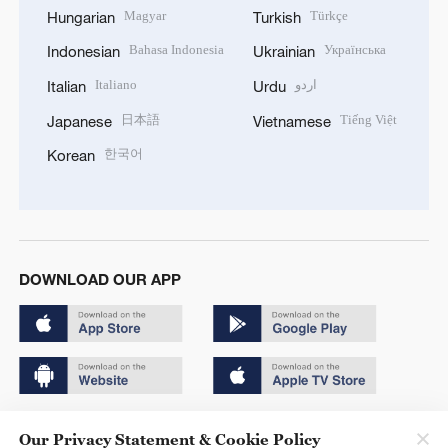
Magyar
Türkçe
Hungarian
Turkish
Bahasa Indonesia
Українська
Indonesian
Ukrainian
Italiano
اردو
Italian
Urdu
日本語
Tiếng Việt
Japanese
Vietnamese
한국어
Korean
DOWNLOAD OUR APP
Copyright © 2024 CGTN.
Our Privacy Statement & Cookie Policy