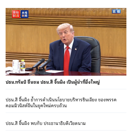
ปธน.ทรัมป์ ชื่นชม ปธน.สี จิ้นผิง เป็นผู้นำที่ยิ่งใหญ่
ปธน.สี จิ้นผิง ย้ำการดำเนินนโยบายบริหารซินเจียง ของพรรค
คอมมิวนิสต์จีนในยุคใหม่ครบถ้วน
ปธน.สี จิ้นผิง พบกับ ประธานาธิบดีเวียดนาม