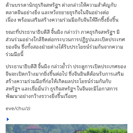
ด้าน
บรรดานักธุรกิจสหรัฐฯ
ต่างกล่าว
ให้ความสำคัญกับ
ตลาดจีนอย่างยิ่ง
และหวังขยายธุรกิจในจีนอย่างต่อ
เนื่อง
พร้อมเสริมสร้างความร่วมมือกับจีนให้ลึกซึ้งยิ่งขึ้น
ขณะที่
ประธานาธิบดีสี
จิ้นผิง
กล่าวว่า
ภาคธุรกิจสหรัฐฯ
มี
ส่วนร่วม
อย่างใกล้ชิด
ต่อกระบวนการปฏิรูปและเปิดประเทศ
ของจีน
ซึ่ง
ทั้งสองฝ่ายต่างได้รับประโยชน์ร่วมกันจากความ
ร่วมมือนี้
ประธานาธิบดีสี
จิ้นผิง
กล่าว
ย้ำว่า
ประตูการเปิดประเทศของ
จีนจะเปิดกว้างมากยิ่งขึ้นต่อไป
ซึ่ง
จีนยินดีต้อนรับการเสริม
สร้างความร่วมมือที่ก่อให้เกิดผลประโยชน์ร่วมกันกับ
สหรัฐฯ
และเชื่อมั่นว่า
ธุรกิจสหรัฐฯ
ในจีนจะมีโอกาสการ
พัฒนา
อย่าง
กว้างขวาง
ยิ่ง
ขึ้น
เรื่อยๆ
eve/chu/zi