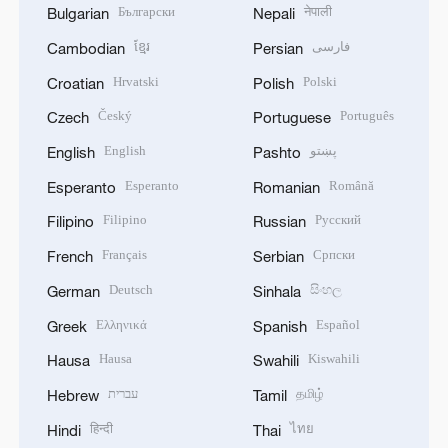
Български
नेपाली
Bulgarian
Nepali
ខ្មែរ
فارسی
Cambodian
Persian
Hrvatski
Polski
Croatian
Polish
Český
Português
Czech
Portuguese
English
پښتو
English
Pashto
Esperanto
Română
Esperanto
Romanian
Filipino
Русский
Filipino
Russian
Français
Српски
French
Serbian
Deutsch
සිංහල
German
Sinhala
Ελληνικά
Español
Greek
Spanish
Hausa
Kiswahili
Hausa
Swahili
עברית
தமிழ்
Hebrew
Tamil
हिन्दी
ไทย
Hindi
Thai