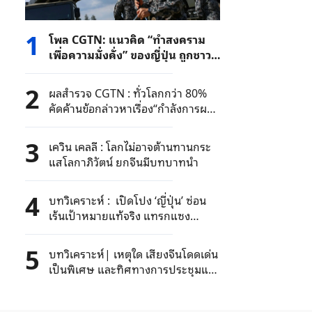
1
โพล CGTN: แนวคิด “ทำสงคราม
เพื่อความมั่งคั่ง” ของญี่ปุ่น ถูกชาว
เน็ตทั่วโลกประณาม
2
ผลสำรวจ CGTN : ทั่วโลกกว่า 80%
คัดค้านข้อกล่าวหาเรื่อง“กำลังการผลิต
ส่วนเกิน” เป็นเครื่องมือกีดกันทางการ
ค้า
3
เควิน เคลลี : โลกไม่อาจต้านทานกระ
แสโลกาภิวัตน์ ยกจีนมีบทบาทนำ
4
บทวิเคราะห์ : เปิดโปง ‘ญี่ปุ่น’ ซ่อน
เร้นเป้าหมายแท้จริง แทรกแซง
สถานการณ์ทะเลจีนใต้
5
บทวิเคราะห์| เหตุใด เสียงจีนโดดเด่น
เป็นพิเศษ และทิศทางการประชุมแช
งกรี-ลาเปลี่ยนไป