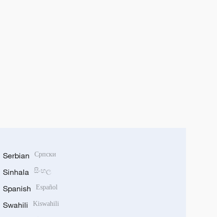
Serbian
Српски
Sinhala
සිංහල
Spanish
Español
Swahili
Kiswahili