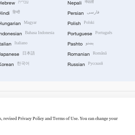
Hebrew
עברית
Nepali
नेपाली
Hindi
हिन्दी
Persian
فارسی
Hungarian
Magyar
Polish
Polski
Indonesian
Bahasa Indonesia
Portuguese
Português
Italian
Italiano
Pashto
پښتو
Japanese
日本語
Romanian
Română
Korean
한국어
Russian
Русский
es, revised Privacy Policy and Terms of Use. You can change your