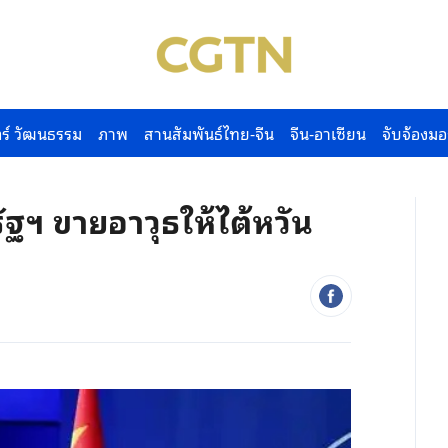
ร์ วัฒนธรรม
ภาพ
สานสัมพันธ์ไทย-จีน
จีน-อาเซียน
จับจ้องมอ
ัฐฯ ขายอาวุธให้ไต้หวัน