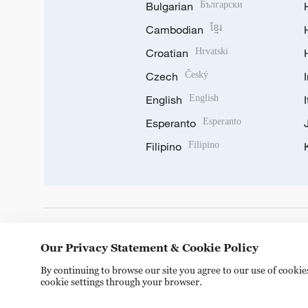
Bulgarian
Български
Cambodian
ខ្មែរ
Croatian
Hrvatski
Czech
Český
English
English
Esperanto
Esperanto
Filipino
Filipino
DOWNLOAD OUR APP
Our Privacy Statement & Cookie Policy
By continuing to browse our site you agree to our use of cooki
cookie settings through your browser.