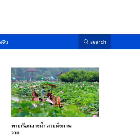
งจีน
search
พายเรือกลางน้ำ สวยดั่งภาพ
วาด