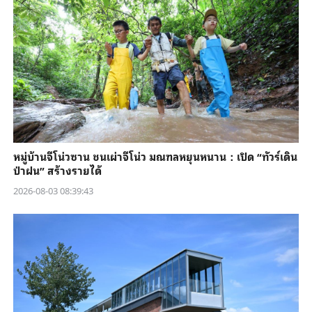
หมู่บ้านจีโน่วซาน ชนเผ่าจีโน่ว มณฑลหยุนหนาน：เปิด “ทัวร์เดิน
ป่าฝน” สร้างรายได้
2026-08-03 08:39:43