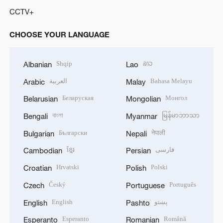
CCTV+
CHOOSE YOUR LANGUAGE
Shqip
ລາວ
Albanian
Lao
العربية
Bahasa Melayu
Arabic
Malay
Беларуская
Монгол
Belarusian
Mongolian
বাংলা
မြန်မာဘာသာ
Bengali
Myanmar
Български
नेपाली
Bulgarian
Nepali
ខ្មែរ
فارسی
Cambodian
Persian
Hrvatski
Polski
Croatian
Polish
Český
Português
Czech
Portuguese
English
پښتو
English
Pashto
Esperanto
Română
Esperanto
Romanian