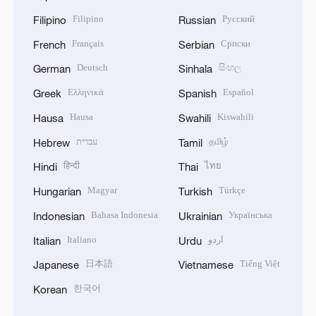
Filipino
Русский
Filipino
Russian
Français
Српски
French
Serbian
Deutsch
සිංහල
German
Sinhala
Ελληνικά
Español
Greek
Spanish
Hausa
Kiswahili
Hausa
Swahili
עברית
தமிழ்
Hebrew
Tamil
हिन्दी
ไทย
Hindi
Thai
Magyar
Türkçe
Hungarian
Turkish
Bahasa Indonesia
Українська
Indonesian
Ukrainian
Italiano
اردو
Italian
Urdu
日本語
Tiếng Việt
Japanese
Vietnamese
한국어
Korean