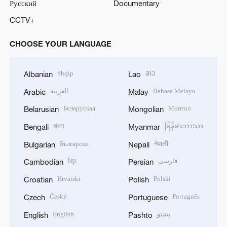
Русский
Documentary
CCTV+
CHOOSE YOUR LANGUAGE
Shqip
ລາວ
Albanian
Lao
العربية
Bahasa Melayu
Arabic
Malay
Беларуская
Монгол
Belarusian
Mongolian
বাংলা
မြန်မာဘာသာ
Bengali
Myanmar
Български
नेपाली
Bulgarian
Nepali
ខ្មែរ
فارسی
Cambodian
Persian
Hrvatski
Polski
Croatian
Polish
Český
Português
Czech
Portuguese
English
پښتو
English
Pashto