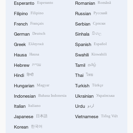
Esperanto
Română
Esperanto
Romanian
Filipino
Русский
Filipino
Russian
Français
Српски
French
Serbian
Deutsch
සිංහල
German
Sinhala
Ελληνικά
Español
Greek
Spanish
Hausa
Kiswahili
Hausa
Swahili
עברית
தமிழ்
Hebrew
Tamil
हिन्दी
ไทย
Hindi
Thai
Magyar
Türkçe
Hungarian
Turkish
Bahasa Indonesia
Українська
Indonesian
Ukrainian
Italiano
اردو
Italian
Urdu
日本語
Tiếng Việt
Japanese
Vietnamese
한국어
Korean