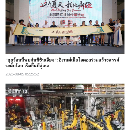
"ฤดูร้อนนี้พบกันที่ซินเจียง": อีเวนต์เน็ตไอดอลร่วมสร้างสรรค์
ระดับโลก เริ่มขึ้นที่คู่เชอ
2026-08-05 05:25:52