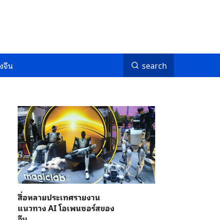
งจีน
search
สื่อหลายประเทศรายงาน
แนวทาง AI โอเพนซอร์สของ
จีน