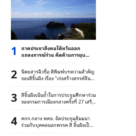
1
ภาคประชาสังคมไต้หวันออก
แถลงการณ์ร่วม คัดค้านการยุบ
พรรคฯ ที่สนับสนุนการรวมชาติ
2
นิตยสารฉิวซื่อ ตีพิมพ์บทความสำคัญ
ของสีจิ้นผิง เรื่อง "เร่งสร้างสรรค์จีนที่
มีสุขภาพดี"
3
สีจิ้นผิงเน้นย้ำในการประชุมศึกษาร่วม
ของกรมการเมืองกลางครั้งที่ 27 เสริม
สร้างการพัฒนาเชิงนวัตกรรมให้ลึกซึ้ง
ยิ่งขึ้น ปรับปรุงกองทัพให้ทันสมัย
4
คกก.กลาง พคจ. จัดประชุมสัมมนา
ร่วมกับบุคคลนอกพรรค สี จิ้นผิงเป็น
ประธานการประชุมและกล่าว