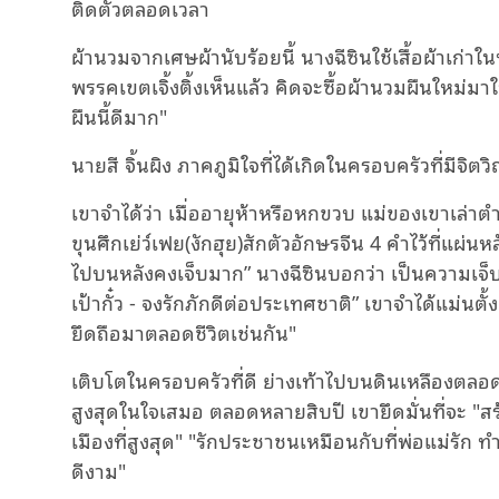
ติดตัวตลอดเวลา
ผ้านวมจากเศษผ้านับร้อยนี้ นางฉีซินใช้เสื้อผ้าเก่า
พรรคเขตเจิ้งติ้งเห็นแล้ว คิดจะซื้อผ้านวมผืนใหม่มาใ
ผืนนี้ดีมาก"
นายสี จิ้นผิง ภาคภูมิใจที่ได้เกิดในครอบครัวที่มีจิ
เขาจําได้ว่า เมื่ออายุห้าหรือหกขวบ แม่ของเขาเล่
ขุนศึกเย่ว์เฟย(งักฮุย)สักตัวอักษรจีน 4 คำไว้ที่แผ่นหล
ไปบนหลังคงเจ็บมาก” นางฉีซินบอกว่า เป็นความเจ็บปว
เป้ากั๋ว - จงรักภักดีต่อประเทศชาติ” เขาจําได้แม่นตั้ง
ยึดถือมาตลอดชีวิตเช่นกัน"
เติบโตในครอบครัวที่ดี ย่างเท้าไปบนดินเหลืองตลอดทา
สูงสุดในใจเสมอ ตลอดหลายสิบปี เขายึดมั่นที่จะ 
เมืองที่สูงสุด" "รักประชาชนเหมือนกับที่พ่อแม่รัก 
ดีงาม"