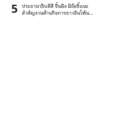
สุนทรพจน์
5
ประธานาธิบดีสี จิ้นผิง มีข้อชี้แนะ
สำคัญงานด้านกิจการชาวจีนโพ้น
ทะเล