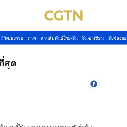
ร์ วัฒนธรรม
ภาพ
สานสัมพันธ์ไทย-จีน
จีน-อาเซียน
จับจ้องมอ
ี่สุด
ผ้านวมที่ให้ความอุ่นตลอดฤดูหนาวที่เย็บด้วย