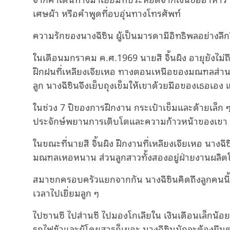
เศษผ้า หรือคําพูดที่อบอุ่นทางโทรศัพท์
ความรักของนางฉีซิน ผู้เป็นมารดามีอิทธิพลอย่างลึกซึ
ในเดือนมกราคม ค.ศ.1969 นายสี จิ้นผิง อายุยังไม่ถ
ฝึกฝนที่เหลียงเจียเหอ ทางตอนเหนือของมณฑลส่านซ
ลูก นางฉีซินจึงเย็บถุงเข็มให้เขาด้วยมือของเธอเอง แ
ในช่วง 7 ปีของการฝึกงาน กระเป๋าเข็มและด้ายเล็ก ๆ อ
ประจักษ์พยานการเติบโตและความก้าวหน้าของเขา
ในขณะที่นายสี จิ้นผิง ฝึกงานที่เหลียงเจียเหอ นางฉ
มณฑลเหอหนาน ส่วนลูกสาวทั้งสองอยู่ฝ่ายงานผลิต
สมาชกครอบครัวแยกจากกัน นางฉีซินคิดถึงลูกคนนี้แ
เวลาไปเยี่ยมลูก ๆ
ไปซานซี ไปส่านซี ไปมองโกเลียใน เงินเดือนเล็กน้อย
รถไฟช้าและผู้โดยสารก็เยอะ นางฉีซินมักจะต้องยื