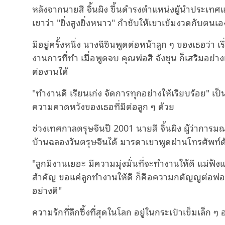
หลังจากนายสี จิ้นผิง ขึ้นดำรงตําแหน่งผู้นําประเท
เขาว่า "ยิ่งสูงยิ่งหนาว" กำชับให้เขาเข้มงวดกับตน
มีอยู่ครั้งหนึ่ง นางฉีซินพูดต่อหน้าลูก ๆ ของเธอว่า เ
งานการที่ทำ เมื่อพูดจบ คุณพ่อสี จ้งซุน ก็เสริมอย่า
ต่องานได้
"ทํางานดี เรียนเก่ง จัดการทุกอย่างให้เรียบร้อย" 
ความคาดหวังของเธอที่มีต่อลูก ๆ ด้วย
ช่วงเทศกาลตรุษจีนปี 2001 นายสี จิ้นผิง ผู้ว่าการม
บ้านฉลองวันตรุษจีนได้ มารดาเขาพูดผ่านโทรศัพท์ด้วย
"ลูกมีงานเยอะ มีความมุ่งมั่นที่จะทํางานให้ดี แม่ฟังแ
สำคัญ ขอแค่ลูกทํางานให้ดี ก็คือความกตัญญูต่อพ่อแ
อย่างดี"
ความรักที่ลึกซึ้งที่สุดในโลก อยู่ในกระเป๋าเข็มเล็ก ๆ 