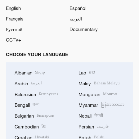
English
Español
Français
العربية
Русский
Documentary
CCTV+
CHOOSE YOUR LANGUAGE
Shqip
ລາວ
Albanian
Lao
العربية
Bahasa Melayu
Arabic
Malay
Беларуская
Монгол
Belarusian
Mongolian
বাংলা
မြန်မာဘာသာ
Bengali
Myanmar
Български
नेपाली
Bulgarian
Nepali
ខ្មែរ
فارسی
Cambodian
Persian
Hrvatski
Polski
Croatian
Polish