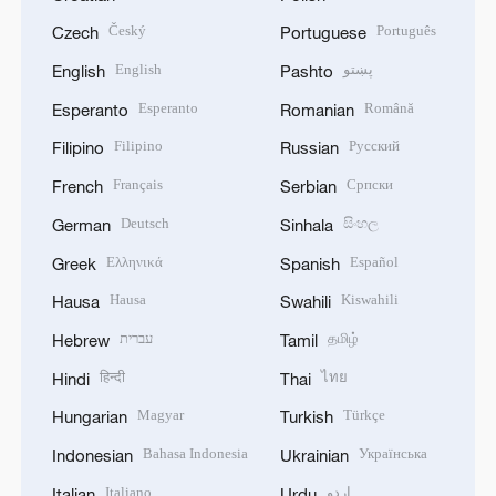
Český
Português
Czech
Portuguese
English
پښتو
English
Pashto
Esperanto
Română
Esperanto
Romanian
Filipino
Русский
Filipino
Russian
Français
Српски
French
Serbian
Deutsch
සිංහල
German
Sinhala
Ελληνικά
Español
Greek
Spanish
Hausa
Kiswahili
Hausa
Swahili
עברית
தமிழ்
Hebrew
Tamil
हिन्दी
ไทย
Hindi
Thai
Magyar
Türkçe
Hungarian
Turkish
Bahasa Indonesia
Українська
Indonesian
Ukrainian
Italiano
اردو
Italian
Urdu