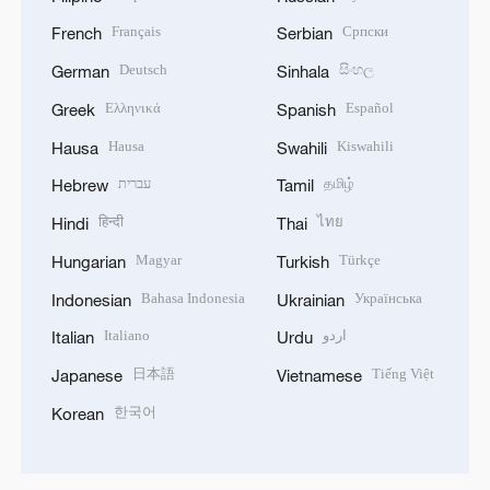
Français
Српски
French
Serbian
Deutsch
සිංහල
German
Sinhala
Ελληνικά
Español
Greek
Spanish
Hausa
Kiswahili
Hausa
Swahili
עברית
தமிழ்
Hebrew
Tamil
हिन्दी
ไทย
Hindi
Thai
Magyar
Türkçe
Hungarian
Turkish
Bahasa Indonesia
Українська
Indonesian
Ukrainian
Italiano
اردو
Italian
Urdu
日本語
Tiếng Việt
Japanese
Vietnamese
한국어
Korean