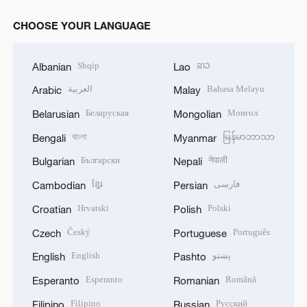
CHOOSE YOUR LANGUAGE
Shqip
ລາວ
Albanian
Lao
العربية
Bahasa Melayu
Arabic
Malay
Беларуская
Монгол
Belarusian
Mongolian
বাংলা
မြန်မာဘာသာ
Bengali
Myanmar
Български
नेपाली
Bulgarian
Nepali
ខ្មែរ
فارسی
Cambodian
Persian
Hrvatski
Polski
Croatian
Polish
Český
Português
Czech
Portuguese
English
پښتو
English
Pashto
Esperanto
Română
Esperanto
Romanian
Filipino
Русский
Filipino
Russian