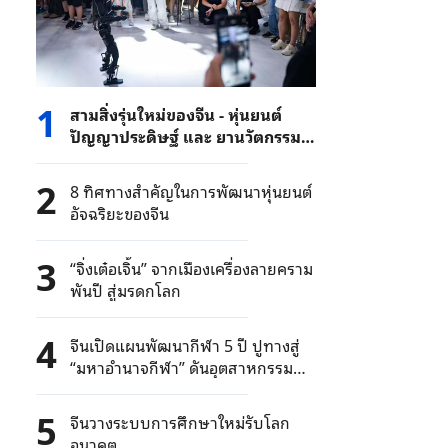
1
สามสิ่งรุ่นใหม่ของจีน - หุ่นยนต์
ปัญญาประดิษฐ์ และ ยานวัตกรรม
ใหม่ ๆ ขายดีในตลาดต่างประเทศ
2
8 ทิศทางสำคัญในการพัฒนาหุ่นยนต์
อัจฉริยะของจีน
3
“จิ่งเต๋อเจิ้น” จากเมืองเครื่องลายคราม
พันปี สู่มรดกโลก
4
จีนเปิดแผนพัฒนากีฬา 5 ปี ปูทางสู่
“มหาอำนาจกีฬา” ดันอุตสาหกรรม
กีฬาแตะ 35 ล้านล้านบาท
5
จีนวางระบบการศึกษาใหม่รับโลก
อนาคต