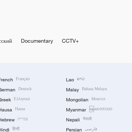
сский
Documentary
CCTV+
French
Français
Lao
ລາວ
German
Deutsch
Malay
Bahasa Melayu
Greek
Ελληνικά
Mongolian
Монгол
Hausa
Hausa
Myanmar
မြန်မာဘာသာ
Hebrew
עברית
Nepali
नेपाली
Hindi
हिन्दी
Persian
فارسی