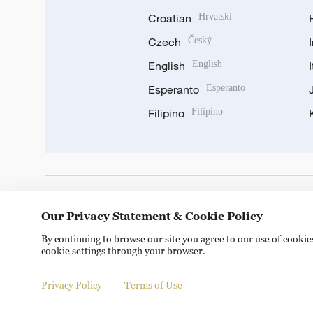
Croatian
Hrvatski
Czech
Český
English
English
Esperanto
Esperanto
Filipino
Filipino
DOWNLOAD OUR APP
Our Privacy Statement & Cookie Policy
By continuing to browse our site you agree to our use of cooki
cookie settings through your browser.
Privacy Policy
Terms of Use
Copyright © 2024 CGTN.
京ICP备20000184号
京公网安