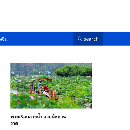
งจีน
search
พายเรือกลางน้ำ สวยดั่งภาพ
วาด