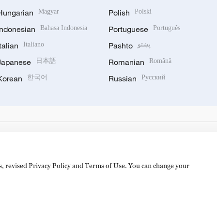
Hungarian
Magyar
Polish
Polski
Indonesian
Bahasa Indonesia
Portuguese
Português
Italian
Italiano
Pashto
پښتو
Japanese
日本語
Romanian
Română
Korean
한국어
Russian
Русский
es, revised Privacy Policy and Terms of Use. You can change your
备 11010502050052号
Disinformation report hotline: 010-8506146