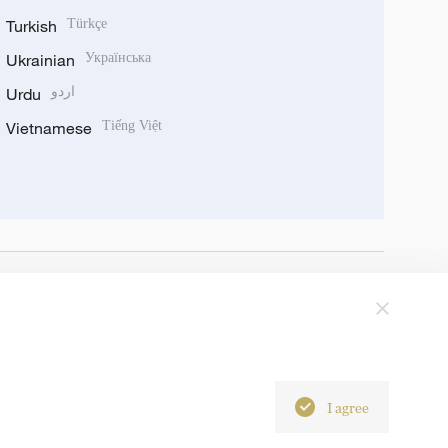
Turkish
Türkçe
Ukrainian
Українська
Urdu
اردو
Vietnamese
Tiếng Việt
I agree
6