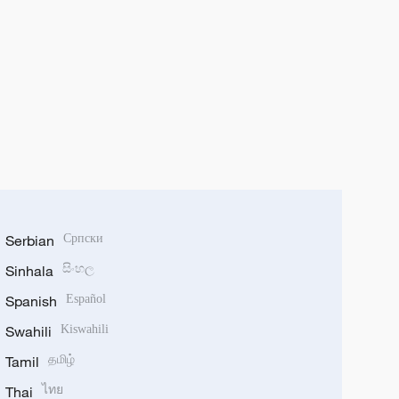
Serbian
Српски
Sinhala
සිංහල
Spanish
Español
Swahili
Kiswahili
Tamil
தமிழ்
Thai
ไทย