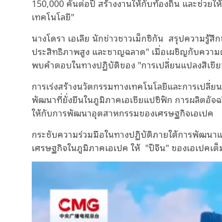
150,000 คันต่อปี สร้างงานให้กับท้องถิ่น และช่ว
เทคโนโลยี"
นางโดรา เอเลีย นักข่าวชาวเม็กซิกัน สรุปความรู้สึกข
ประสิทธิภาพสูง และชาญฉลาด" เมื่อเผชิญกับความต้อง
พบคําตอบในทางปฏิบัติของ "การเปลี่ยนแปลงสีเขี
การเร่งสร้างนวัตกรรมทางเทคโนโลยีและการเปลี่ยนสู
พัฒนาที่ยั่งยืนในภูมิภาคเอเชียแปซิฟิก การผลิตอัจ
ให้กับการพัฒนาอุตสาหกรรมของเศรษฐกิจเอเปค
กระชับความร่วมมือในทางปฏิบัติภายใต้การพัฒนาแบ
เศรษฐกิจในภูมิภาคเอเปค ให้ "ปีจีน" ของเอเปคเต