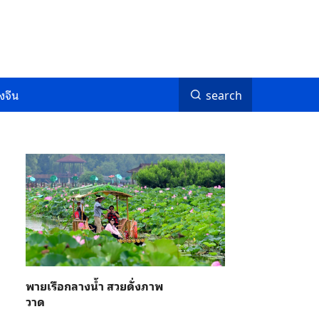
งจีน
search
พายเรือกลางน้ำ สวยดั่งภาพ
วาด