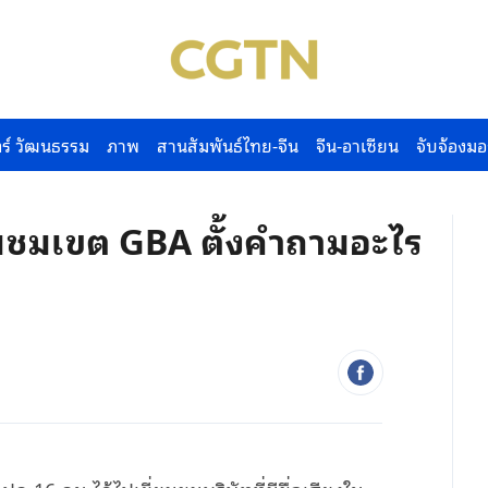
ร์ วัฒนธรรม
ภาพ
สานสัมพันธ์ไทย-จีน
จีน-อาเซียน
จับจ้องมอ
ี่ยมชมเขต GBA ตั้งคำถามอะไร