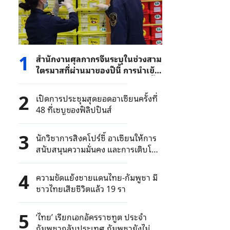
1
สำนักงานศุลกากรจีนระบุในช่วงสาม
ไตรมาสที่ผ่านมาของปีนี้ การนำเข้า
ส่งออกของจีนไปยังอาเซียนเพิ่มขึ้น
9.6% เมื่อเทียบเป็นรายปี
2
เปิดการประชุมสุดยอดอาเซียนครั้งที่
48 ที่เซบูของฟิลิปปินส์
3
นักวิชาการสิงคโปร์ชี้ อาเซียนให้การ
สนับสนุนความมั่นคง และการเติบโต
ทางเศรษฐกิจทั่วโลก
4
ความขัดแย้งชายแดนไทย-กัมพูชา มี
ชาวไทยเสียชีวิตแล้ว 19 รา
5
‘ไทย’ เรียกเอกอัครราชทูต ประจำ
กัมพูชากลับประเทศ กัมพูชายังไม่