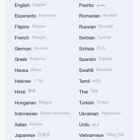
English
پښتو
English
Pashto
Esperanto
Română
Esperanto
Romanian
Filipino
Русский
Filipino
Russian
Français
Српски
French
Serbian
Deutsch
සිංහල
German
Sinhala
Ελληνικά
Español
Greek
Spanish
Hausa
Kiswahili
Hausa
Swahili
עברית
தமிழ்
Hebrew
Tamil
हिन्दी
ไทย
Hindi
Thai
Magyar
Türkçe
Hungarian
Turkish
Bahasa Indonesia
Українська
Indonesian
Ukrainian
Italiano
اردو
Italian
Urdu
日本語
Tiếng Việt
Japanese
Vietnamese