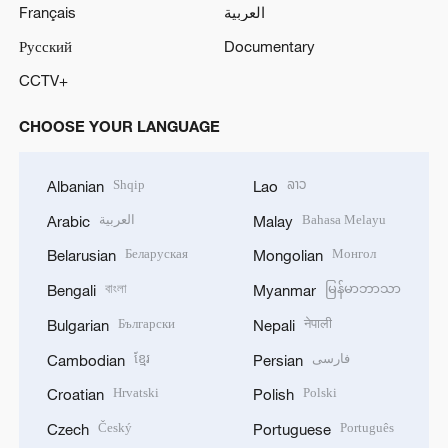
Français
العربية
Русский
Documentary
CCTV+
CHOOSE YOUR LANGUAGE
Shqip
ລາວ
Albanian
Lao
العربية
Bahasa Melayu
Arabic
Malay
Беларуская
Монгол
Belarusian
Mongolian
বাংলা
မြန်မာဘာသာ
Bengali
Myanmar
Български
नेपाली
Bulgarian
Nepali
ខ្មែរ
فارسی
Cambodian
Persian
Hrvatski
Polski
Croatian
Polish
Český
Português
Czech
Portuguese