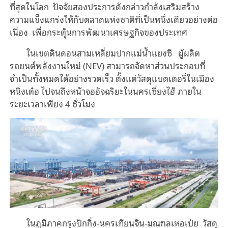
ที่สุดในโลก
ปัจจัยสองประการดังกล่าวกำลังเสริมสร้าง
ความแข็งแกร่งให้กับตลาดแห่งชาติที่เป็นหนึ่งเดียวอย่างต่อ
เนื่อง
เพื่อกระตุ้นการพัฒนาเศรษฐกิจของประเทศ
ในเขตดินดอนสามเหลี่ยมปากแม่น้ำแยงซี
ผู้ผลิต
รถยนต์พลังงานใหม่ (
NEV) สามารถจัดหาส่วนประกอบที่
จำเป็นทั้งหมดได้อย่างรวดเร็ว ตั้งแต่วัสดุแบตเตอรี่ในเมือง
หนิงเต๋อ ไปจนถึงหน้าจออัจฉริยะในนครเซี่ยงไฮ้ ภายใน
ระยะเวลาเพียง 4 ชั่วโมง
ในภูมิภาคกรุงปักกิ่ง-นครเทียนจิน-มณฑลเหอเป่ย
วัสดุ