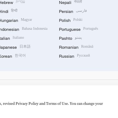
Hebrew
עברית
Nepali
नेपाली
Hindi
हिन्दी
Persian
فارسی
Hungarian
Magyar
Polish
Polski
Indonesian
Bahasa Indonesia
Portuguese
Português
Italian
Italiano
Pashto
پښتو
Japanese
日本語
Romanian
Română
Korean
한국어
Russian
Русский
es, revised Privacy Policy and Terms of Use. You can change your