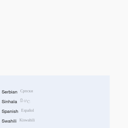
Serbian
Српски
Sinhala
සිංහල
Spanish
Español
Swahili
Kiswahili