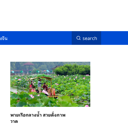
งจีน
search
พายเรือกลางน้ำ สวยดั่งภาพ
วาด