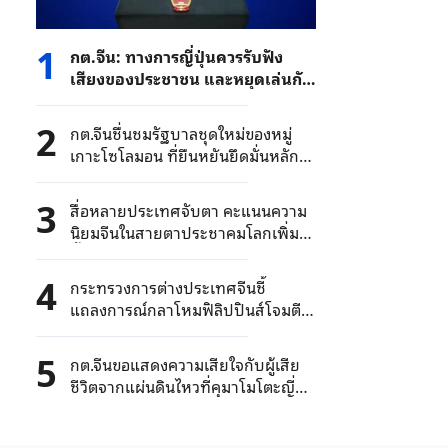
1
กต.จีน: ทางการญี่ปุ่นควรรับฟัง
เสียงของประชาชน และหยุดเล่นกับ
ไฟในประเด็นนิวเคลียร์
2
กต.จีนชื่นชมรัฐบาลชุดใหม่ของหมู่
เกาะโซโลมอน ที่ยืนหยันยึดมั่นหลัก
การจีนเดียวอย่างแน่วแน่
3
สื่อหลายประเทศจับตา คะแนนความ
นิยมจีนในสายตาประชาคมโลกเพิ่ม
ขึ้นต่อเนื่อง
4
กระทรวงการต่างประเทศจีนชี้
แถลงการณ์กลาโหมฟิลิปปินส์โจมตี
ด้วยเจตนาร้าย จีนคัดค้านเด็ดขาด
5
กต.จีนขอแสดงความเสียใจกับผู้เสีย
ชีวิตจากแผ่นดินไหวที่คุมาโมโตะญี่ปุ่น
ขอให้ประชาชนจีนระวังสึนามิและอาฟ
เตอร์ช็อก