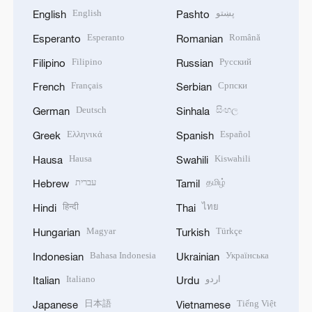
English
پښتو
English
Pashto
Esperanto
Română
Esperanto
Romanian
Filipino
Русский
Filipino
Russian
Français
Српски
French
Serbian
Deutsch
සිංහල
German
Sinhala
Ελληνικά
Español
Greek
Spanish
Hausa
Kiswahili
Hausa
Swahili
עברית
தமிழ்
Hebrew
Tamil
हिन्दी
ไทย
Hindi
Thai
Magyar
Türkçe
Hungarian
Turkish
Bahasa Indonesia
Українська
Indonesian
Ukrainian
Italiano
اردو
Italian
Urdu
日本語
Tiếng Việt
Japanese
Vietnamese