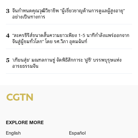
จีนกำหนดคุณวุฒิวิชาชีพ “ผู้เชี่ยวชาญด้านการดูแลผู้สูงอายุ”
3
อย่างเป็นทางการ
“ละครซีรีส์ขนาดสั้นความยาวเพียง 1-5 นาทีกำลังแพร่ออกจาก
4
จีนสู่ผู้ชมทั่วโลก” โดย รศ.วิภา อุตมฉันท์
‘เทียนสุ่ย’ มณฑลกานซู่ จัดพิธีสักการะ ‘ฝูซี’ บรรพบุรุษแห่ง
5
อารยธรรมจีน
EXPLORE MORE
English
Español