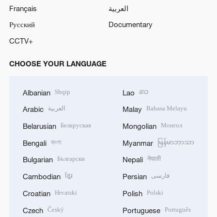
Français
العربية
Русский
Documentary
CCTV+
CHOOSE YOUR LANGUAGE
Shqip
ລາວ
Albanian
Lao
العربية
Bahasa Melayu
Arabic
Malay
Беларуская
Монгол
Belarusian
Mongolian
বাংলা
မြန်မာဘာသာ
Bengali
Myanmar
Български
नेपाली
Bulgarian
Nepali
ខ្មែរ
فارسی
Cambodian
Persian
Hrvatski
Polski
Croatian
Polish
Český
Português
Czech
Portuguese