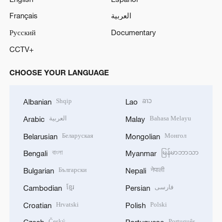
Français
العربية
Русский
Documentary
CCTV+
CHOOSE YOUR LANGUAGE
Shqip
ລາວ
Albanian
Lao
العربية
Bahasa Melayu
Arabic
Malay
Беларуская
Монгол
Belarusian
Mongolian
বাংলা
မြန်မာဘာသာ
Bengali
Myanmar
Български
नेपाली
Bulgarian
Nepali
ខ្មែរ
فارسی
Cambodian
Persian
Hrvatski
Polski
Croatian
Polish
Český
Português