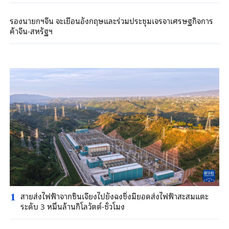
รองนายกฯจีน จะเยือนอังกฤษและร่วมประชุมเจรจาเศรษฐกิจการ
ค้าจีน-สหรัฐฯ
สายส่งไฟฟ้าจากซินเจียงไปยังฉงชิ่งมียอดส่งไฟฟ้าสะสมแตะ
1
ระดับ 3 หมื่นล้านกิโลวัตต์-ชั่วโมง