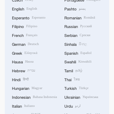
Czech
Portuguese
English
پښتو
English
Pashto
Esperanto
Română
Esperanto
Romanian
Filipino
Русский
Filipino
Russian
Français
Српски
French
Serbian
Deutsch
සිංහල
German
Sinhala
Ελληνικά
Español
Greek
Spanish
Hausa
Kiswahili
Hausa
Swahili
עברית
தமிழ்
Hebrew
Tamil
हिन्दी
ไทย
Hindi
Thai
Magyar
Türkçe
Hungarian
Turkish
Bahasa Indonesia
Українська
Indonesian
Ukrainian
Italiano
اردو
Italian
Urdu