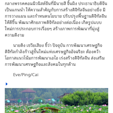
กลางพรรคคอมมิวนิสต์จีนที่มีนายสี จิ้นผิง ประธานาธิบดีจีน
เป็นแกนนำ ให้ความสำคัญกับการสร้างดิจิทัลจีนอย่างยิ่ง มี
การวางแผน และกำหนดนโยบาย ปรับปรุงพื้นฐานดิจิทัลจีน
ให้ดีขึ้น พัฒนาศักยภาพดิจิทัลอย่างต่อเนื่อง เกิดรูปแบบ
ใหม่การประกอบการเรื่อยๆ สร้างภาพการพัฒนาที่มุ่งสู่
ความดีงาม
นายติง เซวียเสียง ชี้ว่า ปัจจุบัน การพัฒนาเศรษฐกิจ
ดิจิทัลกำลังก้าวสู่ขั้นใหม่แห่งเศรษฐกิจอัจฉริยะ ต้องคว้า
โอกาสแนวโน้มการพัฒนาเอไอ เร่งสร้างดิจิทัลจีน ส่งเสริม
การพัฒนาเศรษฐกิจและสังคมในทุกด้าน
Eve/Ping/Cai