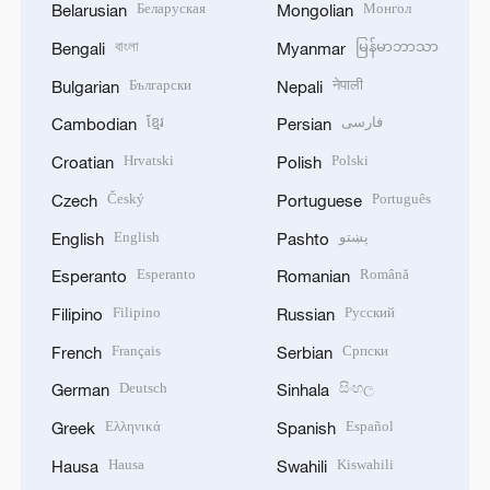
Беларуская
Монгол
Belarusian
Mongolian
বাংলা
မြန်မာဘာသာ
Bengali
Myanmar
Български
नेपाली
Bulgarian
Nepali
ខ្មែរ
فارسی
Cambodian
Persian
Hrvatski
Polski
Croatian
Polish
Český
Português
Czech
Portuguese
English
پښتو
English
Pashto
Esperanto
Română
Esperanto
Romanian
Filipino
Русский
Filipino
Russian
Français
Српски
French
Serbian
Deutsch
සිංහල
German
Sinhala
Ελληνικά
Español
Greek
Spanish
Hausa
Kiswahili
Hausa
Swahili