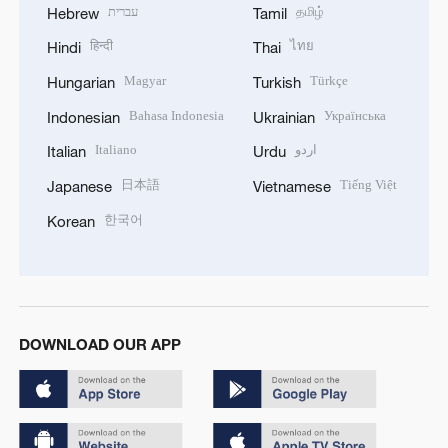
עברית
தமிழ்
Hebrew
Tamil
हिन्दी
ไทย
Hindi
Thai
Magyar
Türkçe
Hungarian
Turkish
Bahasa Indonesia
Українська
Indonesian
Ukrainian
Italiano
اردو
Italian
Urdu
日本語
Tiếng Việt
Japanese
Vietnamese
한국어
Korean
DOWNLOAD OUR APP