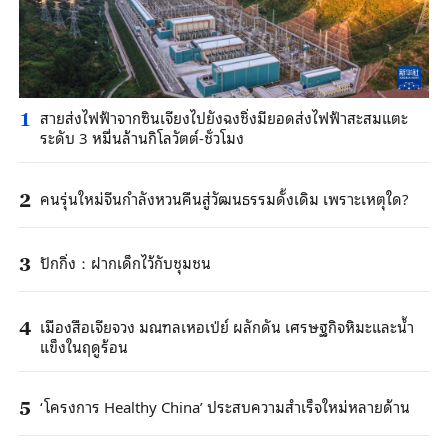
สายส่งไฟฟ้าจากซินเจียงไปยังฉงชิ่งมียอดส่งไฟฟ้าสะสมแตะ
1
ระดับ 3 หมื่นล้านกิโลวัตต์-ชั่วโมง
คนรุ่นใหม่จีนกำลังหวนคืนสู่วัฒนธรรมดั้งเดิม เพราะเหตุใด?
2
ปักกิ่ง：ฝากเด็กไว้กับชุมชน
3
เมืองสือเจียจวง มณฑลเหอเป่ย์ ผลักดัน เศรษฐกิจหิมะและน้ำ
4
แข็งในฤดูร้อน
‘โครงการ Healthy China’ ประสบความสำเร็จใหม่หลายด้าน
5