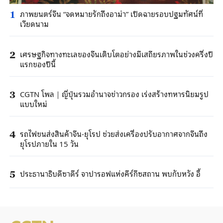
ภาพยนตร์จีน “จดหมายรักถึงอาม่า” เปิดฉายรอบปฐมทัศน์ที่
1
เวียดนาม
เศรษฐกิจทางทะเลของจีนเติบโตอย่างมีเสถียรภาพในช่วงครึ่งปี
2
แรกของปีนี้
CGTN โพล｜ญี่ปุ่นรวมอำนาจข่าวกรอง เร่งสร้างทหารนิยมรูป
3
แบบใหม่
รถไฟขนส่งสินค้าจีน-ยุโรป ช่วยส่งเครื่องปรับอากาศจากจีนถึง
4
ยุโรปภายใน 15 วัน
ประธานาธิบดีซาดีร์ จาปารอฟแห่งคีร์กีซสถาน พบกับหวัง อี้
5