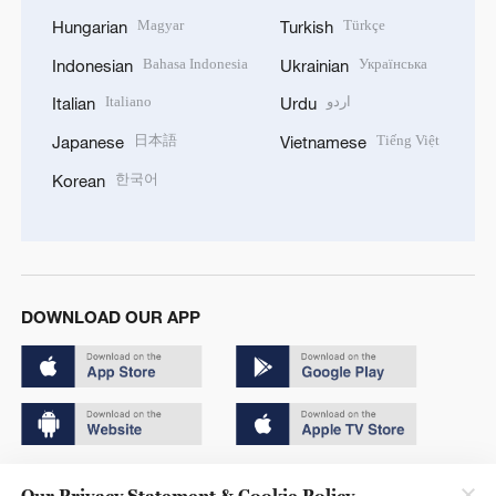
Magyar
Türkçe
Hungarian
Turkish
Bahasa Indonesia
Українська
Indonesian
Ukrainian
Italiano
اردو
Italian
Urdu
日本語
Tiếng Việt
Japanese
Vietnamese
한국어
Korean
DOWNLOAD OUR APP
Copyright © 2024 CGTN.
Our Privacy Statement & Cookie Policy