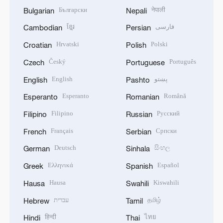
Български
नेपाली
Bulgarian
Nepali
ខ្មែរ
فارسی
Cambodian
Persian
Hrvatski
Polski
Croatian
Polish
Český
Português
Czech
Portuguese
English
پښتو
English
Pashto
Esperanto
Română
Esperanto
Romanian
Filipino
Русский
Filipino
Russian
Français
Српски
French
Serbian
Deutsch
සිංහල
German
Sinhala
Ελληνικά
Español
Greek
Spanish
Hausa
Kiswahili
Hausa
Swahili
עברית
தமிழ்
Hebrew
Tamil
हिन्दी
ไทย
Hindi
Thai