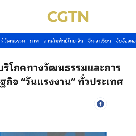
ร์ วัฒนธรรม
ภาพ
สานสัมพันธ์ไทย-จีน
จีน-อาเซียน
จับจ้องมอ
าห์บริโภคทางวัฒนธรรมและการ
ษฐกิจ “วันแรงงาน” ทั่วประเทศ