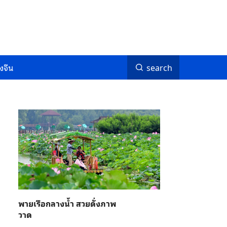
งจีน
search
พายเรือกลางน้ำ สวยดั่งภาพ
วาด