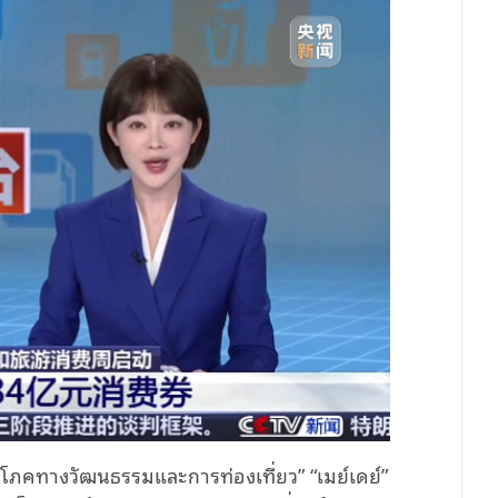
์บริโภคทางวัฒนธรรมและการท่องเที่ยว” “เมย์เดย์”