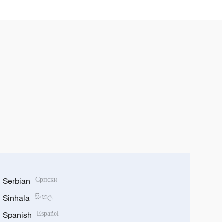
บริการแล้ว ในเขตท่องเที่ยวนานาชาติ
จางเจียเจี้ย
Serbian
Српски
Sinhala
සිංහල
Spanish
Español