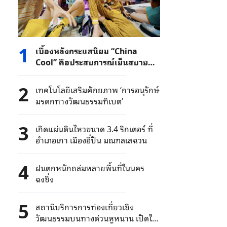
1
เบื้องหลังกระแสนิยม “China
Cool” คือประสบการณ์เย็นสบาย
และจีนที่แท้จริง
2
เทคโนโลยีเสริมศักยภาพ ‘การอนุรักษ์
มรดกทางวัฒนธรรมทิเบต’
3
เกิดแผ่นดินไหวขนาด 3.4 ริกเตอร์ ที่
อำเภอเกา เมืองอี๋ปิน มณฑลเสฉวน
4
ฝนตกหนักถล่มหลายพื้นที่ในนคร
ฉงชิ่ง
5
สถานีบริการการท่องเที่ยวเชิง
วัฒนธรรมบนทางด่วนหูหนาน เปิดให้