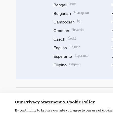
Bengali
বাংলা
Bulgarian
Български
Cambodian
ខ្មែរ
Croatian
Hrvatski
Czech
Český
English
English
Esperanto
Esperanto
Filipino
Filipino
DOWNLOAD OUR APP
Our Privacy Statement & Cookie Policy
By continuing to browse our site you agree to our use of cooki