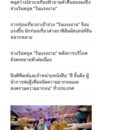
พลุสว่างไสวบนท้องฟ้ายามค่ำคืนของฉงชิ่ง
ช่วงวันหยุด “วันแรงงาน”
การท่องเที่ยวขาเข้าช่วง “วันแรงงาน” ร้อน
แรงขึ้น นักท่องเที่ยวต่างชาติสัมผัสเสน่ห์จีน
หลากหลาย
ช่วงวันหยุด “วันแรงงาน” พลังการบริโภค
ยังคงขยายตัวต่อเนื่อง
จีนตีพิมพ์และจำหน่ายหนังสือ "สี จิ้นผิง ผู้
นําการต่อสู้เพื่อขจัดความยากจนและ
สงครามความยากจน” ทั่วประเทศ