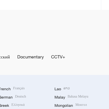
сский
Documentary
CCTV+
French
Français
Lao
ລາວ
German
Deutsch
Malay
Bahasa Melayu
Greek
Ελληνικά
Mongolian
Монгол