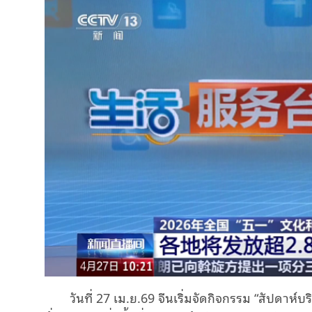
วันที่ 27 เม.ย.69 จีนเริ่มจัดกิจกรรม “สัปดาห