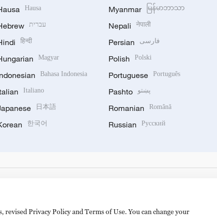
Hausa
Hausa
Myanmar
မြန်မာဘာသာ
Hebrew
עברית
Nepali
नेपाली
Hindi
हिन्दी
Persian
فارسی
Hungarian
Magyar
Polish
Polski
Indonesian
Bahasa Indonesia
Portuguese
Português
Italian
Italiano
Pashto
پښتو
Japanese
日本語
Romanian
Română
Korean
한국어
Russian
Русский
es, revised Privacy Policy and Terms of Use. You can change your