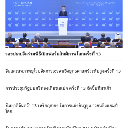
รองปธน.จีนร่วมพิธีเปิดฟอรั่มสันติภาพโลกครั้งที่ 13
จีนและสหภาพยุโรปจัดการเจรจาเชิงยุทธศาสตร์ระดับสูงครั้งที่ 13
การประชุมรัฐมนตรีท่องเที่ยวเอเปก ครั้งที่ 13 จัดขึ้นที่มาเก๊า
ทีมชาติจีนคว้า 13 เหรียญทอง ในการแข่งขันวูซูเยาวชนชิงแชมป์
โลก
จีนครองตำแหน่งตลาดค้าปลีกออนไลน์ใหญ่สุดของโลกต่อเนื่อง