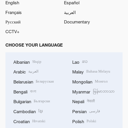
English
Español
Français
العربية
Русский
Documentary
CCTV+
CHOOSE YOUR LANGUAGE
Shqip
ລາວ
Albanian
Lao
العربية
Bahasa Melayu
Arabic
Malay
Беларуская
Монгол
Belarusian
Mongolian
বাংলা
မြန်မာဘာသာ
Bengali
Myanmar
Български
नेपाली
Bulgarian
Nepali
ខ្មែរ
فارسی
Cambodian
Persian
Hrvatski
Polski
Croatian
Polish