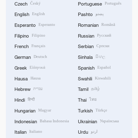
Český
Português
Czech
Portuguese
English
پښتو
English
Pashto
Esperanto
Română
Esperanto
Romanian
Filipino
Русский
Filipino
Russian
Français
Српски
French
Serbian
Deutsch
සිංහල
German
Sinhala
Ελληνικά
Español
Greek
Spanish
Hausa
Kiswahili
Hausa
Swahili
עברית
தமிழ்
Hebrew
Tamil
हिन्दी
ไทย
Hindi
Thai
Magyar
Türkçe
Hungarian
Turkish
Bahasa Indonesia
Українська
Indonesian
Ukrainian
Italiano
اردو
Italian
Urdu