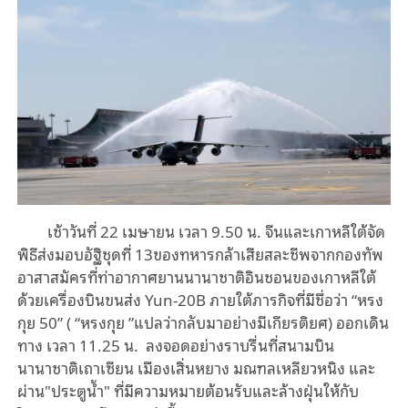
เช้าวันที่ 22 เมษายน เวลา 9.50 น. จีนและเกาหลีใต้จัด
พิธีส่งมอบ
อัฐิชุด
ที่ 13ของทหารกล้าเสียสละ
ชีพ
จากกองทัพ
อาสาสมัครที่ท่าอากาศยานนานาชาติอินชอนของเกาหลีใต้
ด้วย
เครื่องบินขนส่ง Yun-20B
ภายใต้ภารกิจที่
มีชื่อ
ว่า
“
หรง
กุย 50
”
(
“
หรงกุย
”
แปลว่ากลับมาอย่างมีเกียรติยศ) ออกเดิน
ทาง เวลา 11.25 น. ลงจอดอย่างราบรื่นที่สนามบิน
นานาชาติเถาเซียน
เมือง
เสิ่นหยาง มณฑลเหลียวหนิง และ
ผ่าน"ประตูน้ำ" ที่มีความหมายต้อนรับและล้างฝุ่นให้กับ