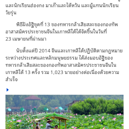
และนักเรียนฮ่องกง มาเก๊าและไต้หวัน และผู้แทนนักเรียน
วัยรุ่น
พิธีฝัง
อัฐิชุด
ที่ 13
ของ
ทหารกล้าเสียสละของกองทัพ
อาสาสมัครประชาชนจีนในเกาหลีใต้
ได้
จัดขึ้นในวันที่
23
เมษายนที่ผ่านมา
นับ
ตั้งแต่ปี 2014 จีนและเกาหลีใต้ปฏิบัติตามกฎหมาย
ระหว่างประเทศและหลักมนุษยธรรม ได้ส่งมอบ
อัฐิ
ของ
ทหารกล้าเสียสละของกองทัพอาสาสมัครประชาชนจีนใน
เกาหลีใต้ 13 ครั้ง รวม 1,023
นาย
อย่างต่อเนื่องด้วยความ
สำเร็จ