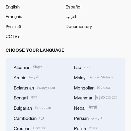
English
Español
Français
العربية
Русский
Documentary
CCTV+
CHOOSE YOUR LANGUAGE
Shqip
ລາວ
Albanian
Lao
العربية
Bahasa Melayu
Arabic
Malay
Беларуская
Монгол
Belarusian
Mongolian
বাংলা
မြန်မာဘာသာ
Bengali
Myanmar
Български
नेपाली
Bulgarian
Nepali
ខ្មែរ
فارسی
Cambodian
Persian
Hrvatski
Polski
Croatian
Polish