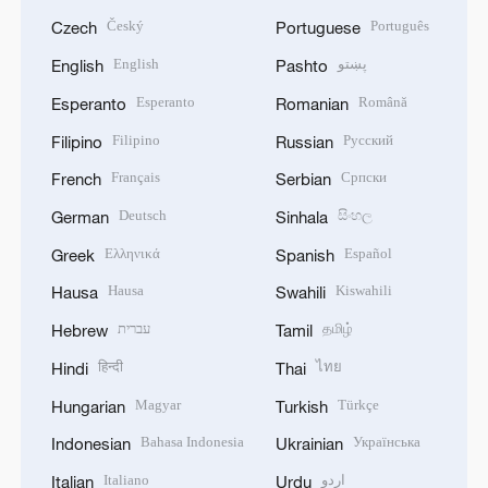
Český
Português
Czech
Portuguese
English
پښتو
English
Pashto
Esperanto
Română
Esperanto
Romanian
Filipino
Русский
Filipino
Russian
Français
Српски
French
Serbian
Deutsch
සිංහල
German
Sinhala
Ελληνικά
Español
Greek
Spanish
Hausa
Kiswahili
Hausa
Swahili
עברית
தமிழ்
Hebrew
Tamil
हिन्दी
ไทย
Hindi
Thai
Magyar
Türkçe
Hungarian
Turkish
Bahasa Indonesia
Українська
Indonesian
Ukrainian
Italiano
اردو
Italian
Urdu