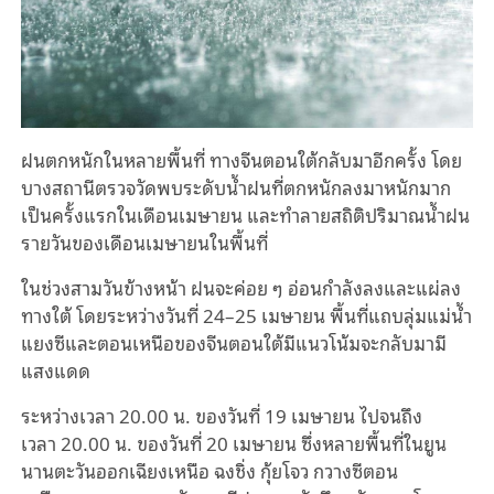
ฝนตกหนักในหลายพื้นที่
ทาง
จีนตอนใต้กลับมาอีกครั้ง
โดย
บางสถานีตรวจวัดพบ
ระดับน้ำ
ฝน
ที่ตกหนักลงมา
หนักมาก
เป็นครั้งแรกในเดือนเมษายน
และทำลายสถิติปริมาณน้ำฝน
รายวันของเดือนเมษายนในพื้นที่
ในช่วงสามวันข้างหน้า
ฝนจะค่อย
ๆ
อ่อนกำลังลงและแผ่ลง
ทางใต้
โดยระหว่างวันที่
24–25
เมษายน
พื้นที่แถบลุ่มแม่น้ำ
แยงซีและตอนเหนือของจีนตอนใต้มีแนวโน้มจะกลับมามี
แสงแดด
ระหว่างเวลา
20.00
น
.
ของวันที่
19
เมษายน
ไปจนถึง
เวลา
20.00
น
.
ของวันที่
20
เมษายน
ซึ่งหลายพื้นที่ในยูน
นานตะวันออกเฉียงเหนือ
ฉงชิ่ง
กุ้ยโจว
กวางซีตอน