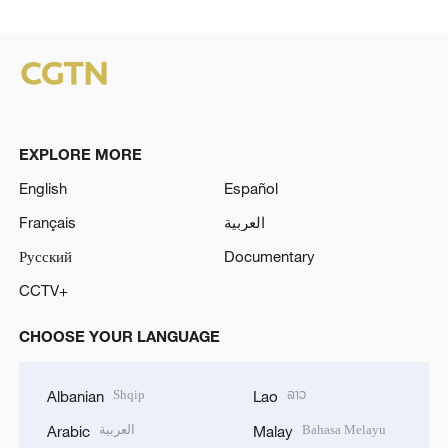
EXPLORE MORE
English
Español
Français
العربية
Русский
Documentary
CCTV+
CHOOSE YOUR LANGUAGE
Shqip
ລາວ
Albanian
Lao
العربية
Bahasa Melayu
Arabic
Malay