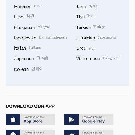
עברית
தமிழ்
Hebrew
Tamil
हिन्दी
ไทย
Hindi
Thai
Magyar
Türkçe
Hungarian
Turkish
Bahasa Indonesia
Українська
Indonesian
Ukrainian
Italiano
اردو
Italian
Urdu
日本語
Tiếng Việt
Japanese
Vietnamese
한국어
Korean
DOWNLOAD OUR APP