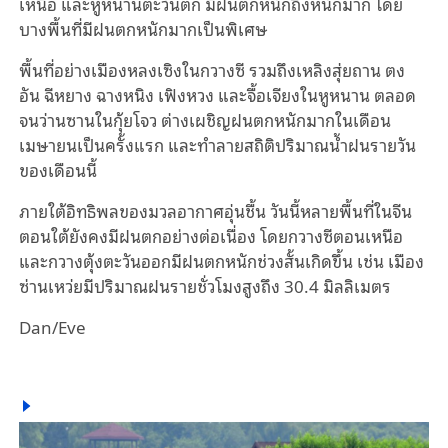
เหนือ
และหูหนานตะวันตก
มีฝนตกหนักถึงหนักมาก
โดย
บางพื้นที่มีฝนตกหนักมากเป็นพิเศษ
พื้นที่อย่าง
เมือง
หลงเซิงในกวางซี
รวมถึงเหลิงสุ่ยถาน
ตง
อัน
ฉีหยาง
ฉางหนิง
เฟิงหวง
และจื้อเจียงในหูหนาน
ตลอด
จนว่านซานในกุ้ยโจว
ต่างเผชิญฝนตกหนักมากในเดือน
เมษายนเป็นครั้งแรก
และทำลายสถิติปริมาณน้ำฝนรายวัน
ของเดือนนี้
ภายใต้อิทธิพลของมวลอากาศอุ่นชื้น
วันนี้หลายพื้นที่ในจีน
ตอนใต้ยังคงมีฝนตกอย่างต่อเนื่อง
โดยกวางซีตอนเหนือ
และกวางตุ้งตะวันออกมีฝนตกหนักช่วงสั้นเกิดขึ้น
เช่น
เมือง
ซ่านเหว่ยมีปริมาณฝนรายชั่วโมงสูงถึง
30.4
มิลลิเมตร
Dan/Eve