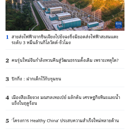
สายส่งไฟฟ้าจากซินเจียงไปยังฉงชิ่งมียอดส่งไฟฟ้าสะสมแตะ
1
ระดับ 3 หมื่นล้านกิโลวัตต์-ชั่วโมง
คนรุ่นใหม่จีนกำลังหวนคืนสู่วัฒนธรรมดั้งเดิม เพราะเหตุใด?
2
ปักกิ่ง：ฝากเด็กไว้กับชุมชน
3
เมืองสือเจียจวง มณฑลเหอเป่ย์ ผลักดัน เศรษฐกิจหิมะและน้ำ
4
แข็งในฤดูร้อน
‘โครงการ Healthy China’ ประสบความสำเร็จใหม่หลายด้าน
5