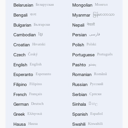
Беларуская
Монгол
Belarusian
Mongolian
বাংলা
မြန်မာဘာသာ
Bengali
Myanmar
Български
नेपाली
Bulgarian
Nepali
ខ្មែរ
فارسی
Cambodian
Persian
Hrvatski
Polski
Croatian
Polish
Český
Português
Czech
Portuguese
English
پښتو
English
Pashto
Esperanto
Română
Esperanto
Romanian
Filipino
Русский
Filipino
Russian
Français
Српски
French
Serbian
Deutsch
සිංහල
German
Sinhala
Ελληνικά
Español
Greek
Spanish
Hausa
Kiswahili
Hausa
Swahili